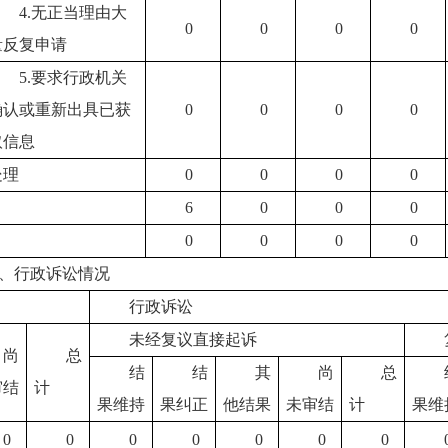
4.无正当理由大
0
0
0
0
量反复申请
5.要求行政机关
确认或重新出具已获
0
0
0
0
取信息
处理
0
0
0
0
6
0
0
0
0
0
0
0
、行政诉讼情况
行政诉讼
未经复议直接起诉
尚
总
结
结
其
尚
总
审结
计
果维持
果纠正
他结果
未审结
计
果维
0
0
0
0
0
0
0