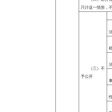
只计这一情形，
稳
（三）不
予公开