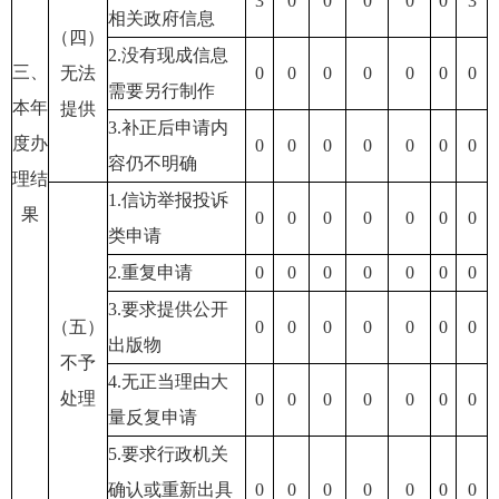
3
0
0
0
0
0
3
相关政府信息
（四）
2.没有现成信息
三、
无法
0
0
0
0
0
0
0
需要另行制作
本年
提供
3.补正后申请内
度办
0
0
0
0
0
0
0
容仍不明确
理结
1.信访举报投诉
果
0
0
0
0
0
0
0
类申请
2.重复申请
0
0
0
0
0
0
0
3.要求提供公开
（五）
0
0
0
0
0
0
0
出版物
不予
4.无正当理由大
处理
0
0
0
0
0
0
0
量反复申请
5.要求行政机关
确认或重新出具
0
0
0
0
0
0
0