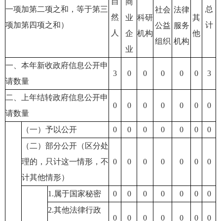
自
商
一项加第二项之和，等于第三
总
社会
法律
然
业
科研
其
项加第四项之和）
计
公益
服务
人
企
机构
他
组织
机构
业
一、本年新收政府信息公开申
3
0
0
0
0
0
3
请数量
二、上年结转政府信息公开申
0
0
0
0
0
0
0
请数量
（一）予以公开
0
0
0
0
0
0
0
（二）部分公开（区分处
理的，只计这一情形，不
0
0
0
0
0
0
0
计其他情形）
1.属于国家秘密
0
0
0
0
0
0
0
2.其他法律行政
0
0
0
0
0
0
0