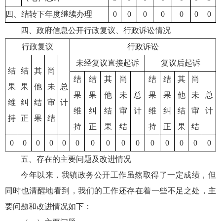
四、结转下年度继续办理
0
0
0
0
0
0
0
四、政府信息公开行政复议、行政诉讼情况
行政复议
行政诉讼
未经复议直接起诉
复议后起诉
结
结
其
尚
结
结
其
尚
结
结
其
尚
果
果
他
未
总
果
果
他
未
总
果
果
他
未
总
维
纠
结
审
计
维
纠
结
审
计
维
纠
结
审
计
持
正
果
结
持
正
果
结
持
正
果
结
0
0
0
0
0
0
0
0
0
0
0
0
0
0
0
五、存在的主要问题及改进情况
今年以来，我镇政务公开工作虽然取得了一定成绩，但
同时也清醒地看到，我们的工作还存在着一些不足之处，主
要问题和改进情况如下：