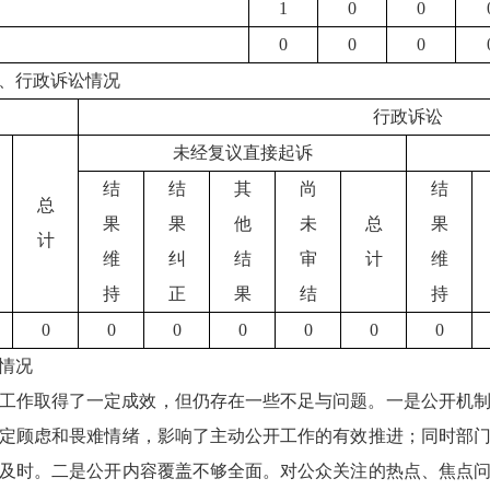
1
0
0
0
0
0
、行政诉讼情况
行政诉讼
未经复议直接起诉
结
结
其
尚
结
总
果
果
他
未
总
果
计
维
纠
结
审
计
维
持
正
果
结
持
0
0
0
0
0
0
0
情况
公开工作取得了一定成效，但仍存在一些不足与问题。一是公开机
定顾虑和畏难情绪，影响了主动公开工作的有效推进；同时部
及时。二是公开内容覆盖不够全面。对公众关注的热点、焦点