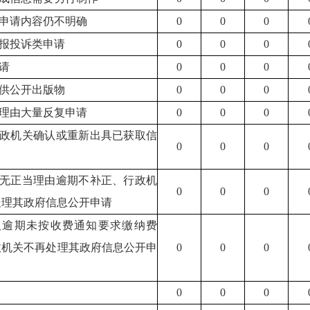
后申请内容仍不明确
0
0
0
举报投诉类申请
0
0
0
申请
0
0
0
提供公开出版物
0
0
0
当理由大量反复申请
0
0
0
行政机关确认或重新出具已获取信
0
0
0
人无正当理由逾期不补正、行政机
0
0
0
处理其政府信息公开申请
请人逾期未按收费通知要求缴纳费
政机关不再处理其政府信息公开申
0
0
0
0
0
0