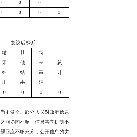
0
0
0
1
0
0
0
0
复议后起诉
结
其
尚
果
他
未
总
纠
结
审
计
正
果
结
0
0
0
0
制尚不健全。部分人员对政府信息
门之间协同不畅，信息共享机制不
问题回应不够充分，公开信息的类