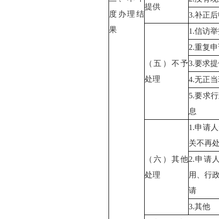
提供
度办理结
3.补正
果
1.信访
2.重复
（五）不予
3.要求
处理
4.无正
5.要求
息
1.申请
关不再
（六）其他
2.申
处理
用、行
请
3.其他