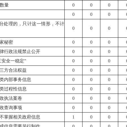
数量
0
0
0
0
0
0
分处理的，只计这一情形，不计
0
0
0
国家秘密
0
0
0
法律行政法规禁止公开
0
0
0
“三安全一稳定”
0
0
0
第三方合法权益
0
0
0
三类内部事务信息
0
0
0
四类过程性信息
0
0
0
行政执法案卷
0
0
0
行政查询事项
0
0
0
关不掌握相关政府信息
1
0
0
现成信息需要另行制作
0
0
0