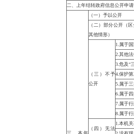
二、上年结转政府信息公开申请
（一）予以公开
（二）部分公开（区
其他情形）
1.属于
2.其他
3.危及
（三）不予
4.保护
公开
5.属于
6.属于
7.属于
8.属于
1.本机
（四）无法
三、本年
2.没有