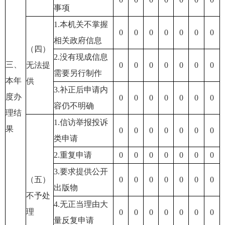
事项
1.本机关不掌握
0
0
0
0
0
0
0
相关政府信息
（四）
2.没有现成信息
三、
无法提
0
0
0
0
0
0
0
需要另行制作
本年
供
3.补正后申请内
度办
0
0
0
0
0
0
0
容仍不明确
理结
1.信访举报投诉
果
0
0
0
0
0
0
0
类申请
2.重复申请
0
0
0
0
0
0
0
3.要求提供公开
（五）
0
0
0
0
0
0
0
出版物
不予处
4.无正当理由大
理
0
0
0
0
0
0
0
量反复申请