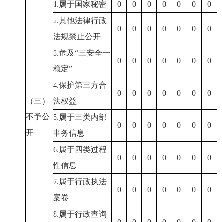
1.属于国家秘密
0
0
0
0
0
0
0
2.其他法律行政
0
0
0
0
0
0
0
法规禁止公开
3.危及“三安全一
0
0
0
0
0
0
0
稳定”
4.保护第三方合
0
0
0
0
0
0
0
（三）
法权益
不予公
5.属于三类内部
0
0
0
0
0
0
0
开
事务信息
6.属于四类过程
0
0
0
0
0
0
0
性信息
7.属于行政执法
0
0
0
0
0
0
0
案卷
8.属于行政查询
0
0
0
0
0
0
0