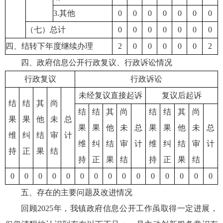
3.其他
0
0
0
0
0
0
0
（七）总计
0
0
0
0
0
0
0
四、结转下年度继续办理
2
0
0
0
0
0
2
四、政府信息公开行政复议、行政诉讼情况
行政复议
行政诉讼
未经复议直接起诉
复议后起诉
结
结
其
尚
结
结
其
尚
结
结
其
尚
果
果
他
未
总
果
果
他
未
总
果
果
他
未
总
维
纠
结
审
计
维
纠
结
审
计
维
纠
结
审
计
持
正
果
结
持
正
果
结
持
正
果
结
0
0
0
0
0
0
0
0
0
0
0
0
0
0
0
五、存在的主要问题及改进情况
回顾2025年，我镇政府信息公开工作虽取得一定进展，