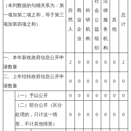
社
法
（本列数据的勾稽关系为：第
自
商
科
会
律
一项加第二项之和，等于第三
总
然
业
研
公
服
其
项加第四项之和）
计
人
企
机
益
务
他
业
构
组
机
织
构
一、本年新收政府信息公开申
2
0
0
0
0
0
2
请数量
二、上年结转政府信息公开申
0
0
0
0
0
0
0
请数量
（一）予以公开
0
0
0
0
0
0
0
（二）部分公开（区分
处理的，只计这一情
0
0
0
0
0
0
0
形，不计其他情形）