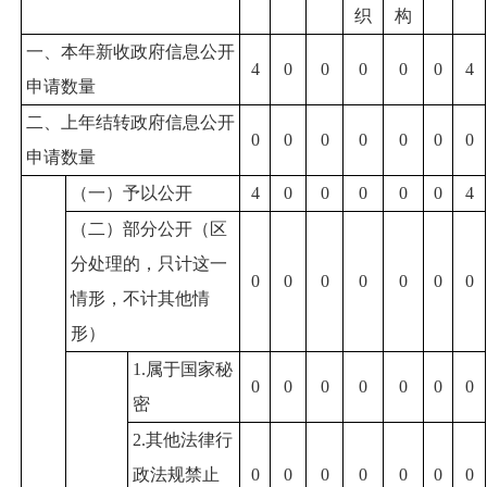
织
构
一、本年新收政府信息公开
4
0
0
0
0
0
4
申请数量
二、上年结转政府信息公开
0
0
0
0
0
0
0
申请数量
（一）予以公开
4
0
0
0
0
0
4
（二）部分公开（区
分处理的，只计这一
0
0
0
0
0
0
0
情形，不计其他情
形）
1.属于国家秘
0
0
0
0
0
0
0
密
2.其他法律行
政法规禁止
0
0
0
0
0
0
0