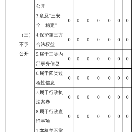
公开
3.危及“三安
0
0
0
0
0
0
0
全一稳定”
（三）
4.保护第三方
0
0
0
0
0
0
0
不予
合法权益
公开
5.属于三类内
0
0
0
0
0
0
0
部事务信息
6.属于四类过
0
0
0
0
0
0
0
程性信息
7.属于行政执
0
0
0
0
0
0
0
法案卷
8.属于行政查
0
0
0
0
0
0
0
询事项
1.本机关不掌