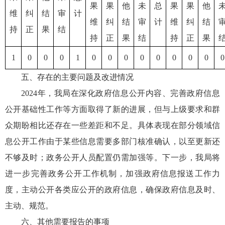
果
果
他
未
总
果
果
他
维
纠
结
审
计
维
纠
结
审
计
维
纠
结
持
正
果
结
持
正
果
结
持
正
果
1
0
0
0
1
0
0
0
0
0
0
0
0
0
五、存在的主要问题及改进情况
2024年，我局在深化政府信息公开内容、完善政府信息
公开基础性工作等方面取得了新的进展，但与上级要求和群
众期盼相比还存在一些差距和不足。具体表现在部分领域信
息公开工作由于某些信息需要多部门核准确认，以至更新还
不够及时；政务公开人员配置仍需加强等。下一步，我局将
进一步完善政务公开工作机制，加强政府信息报送工作力
度，主动公开各类应公开的政府信息，确保政府信息及时、
主动、规范。
六、其他需要报告的事项