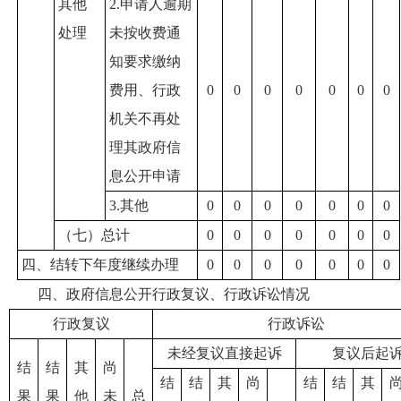
其他
2.申请人逾期
处理
未按收费通
知要求缴纳
费用、行政
0
0
0
0
0
0
0
机关不再处
理其政府信
息公开申请
3.其他
0
0
0
0
0
0
0
（七）总计
0
0
0
0
0
0
0
四、结转下年度继续办理
0
0
0
0
0
0
0
四、政府信息公开行政复议、行政诉讼情况
行政复议
行政诉讼
未经复议直接起诉
复议后起
结
结
其
尚
结
结
其
尚
结
结
其
果
果
他
未
总