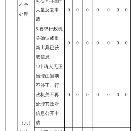
4.无正当理由
不予
大量反复申
0
0
0
0
0
0
0
处理
请
5.要求行政机
关确认或重
0
0
0
0
0
0
0
新出具已获
取信息
1.申请人无正
当理由逾期
不补正、行
政机关不再
0
0
0
0
0
0
0
处理其政府
信息公开申
请
（六）