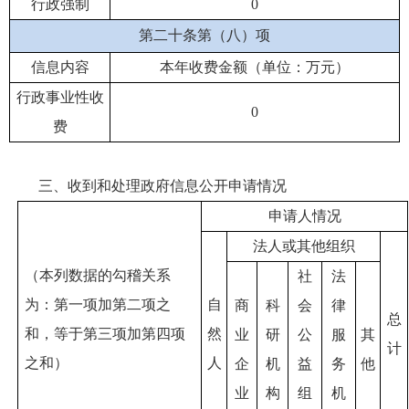
行政强制
0
第二十条第（八）项
信息内容
本年收费金额（单位：万元）
行政事业性收
0
费
三、收到和处理政府信息公开申请情况
申请人情况
法人或其他组织
（本列数据的勾稽关系
社
法
为：第一项加第二项之
自
商
科
会
律
总
和，等于第三项加第四项
然
业
研
公
服
其
计
之和）
人
企
机
益
务
他
业
构
组
机