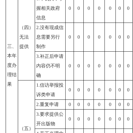
握相关政府
0
0
0
0
0
0
0
信息
（四）
2.没有现成信
无法
息需要另行
0
0
0
0
0
0
0
三、
提供
制作
本年
3.补正后申请
度办
内容仍不明
0
0
0
0
0
0
0
理结
确
果
1.信访举报投
0
0
0
0
0
0
0
诉类申请
2.重复申请
0
0
0
0
0
0
0
3.要求提供公
0
0
0
0
0
0
0
开出版物
（五）