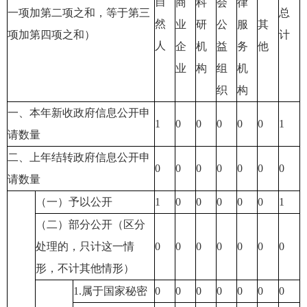
自
商
科
会
律
一项加第二项之和，等于第三
总
然
业
研
公
服
其
项加第四项之和）
计
人
企
机
益
务
他
业
构
组
机
织
构
一、本年新收政府信息公开申
1
0
0
0
0
0
1
请数量
二、上年结转政府信息公开申
0
0
0
0
0
0
0
请数量
（一）予以公开
1
0
0
0
0
0
1
（二）部分公开（区分
处理的，只计这一情
0
0
0
0
0
0
0
形，不计其他情形）
1.属于国家秘密
0
0
0
0
0
0
0