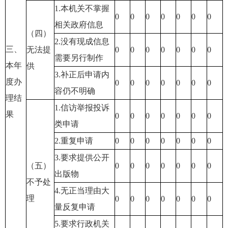
1.本机关不掌握
0
0
0
0
0
0
0
相关政府信息
（四）
2.没有现成信息
三、
无法提
0
0
0
0
0
0
0
需要另行制作
本年
供
3.补正后申请内
度办
0
0
0
0
0
0
0
容仍不明确
理结
1.信访举报投诉
果
0
0
0
0
0
0
0
类申请
2.重复申请
0
0
0
0
0
0
0
3.要求提供公开
（五）
0
0
0
0
0
0
0
出版物
不予处
4.无正当理由大
理
0
0
0
0
0
0
0
量反复申请
5.要求行政机关