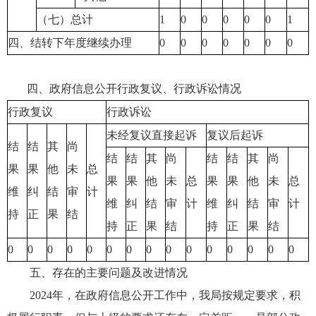
（七）总计
1
0
0
0
0
0
1
四、结转下年度继续办理
0
0
0
0
0
0
0
四、政府信息公开行政复议、行政诉讼情况
行政复议
行政诉讼
未经复议直接起诉
复议后起诉
结
结
其
尚
结
结
其
尚
结
结
其
尚
果
果
他
未
总
果
果
他
未
总
果
果
他
未
总
维
纠
结
审
计
维
纠
结
审
计
维
纠
结
审
计
持
正
果
结
持
正
果
结
持
正
果
结
0
0
0
0
0
0
0
0
0
0
0
0
0
0
0
五、存在的主要问题及改进情况
2024年，在政府信息公开工作中，我局按规定要求，积