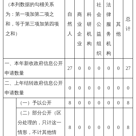
（本列数据的勾稽关系
社
法
为：第一项加第二项之
自
商
科
会
律
总
和，等于第三项加第四项
然
业
研
公
服
其
计
之和）
人
企
机
益
务
他
业
构
组
机
织
构
一、本年新收政府信息公开
27
0
0
0
0
0
27
申请数量
二、上年结转政府信息公开
0
0
0
0
0
0
0
申请数量
（一）予以公开
8
0
0
0
0
0
8
（二）部分公开（区
分处理的，只计这一
8
0
0
0
0
0
8
情形，不计其他情