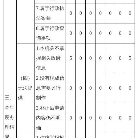
7.属于行政执
0
0
0
0
0
0
0
法案卷
8.属于行政查
0
0
0
0
0
0
0
询事项
1.本机关不掌
握相关政府
5
0
0
0
0
0
5
信息
（四）
2.没有现成信
无法提
息需要另行
0
0
0
0
0
0
0
三、
供
制作
本年
3.补正后申请
度办
内容仍不明
0
0
0
0
0
0
0
理结
确
果
1.信访举报投