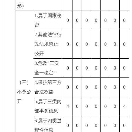
形）
1.属于国家秘
0
0
0
0
0
0
0
密
2.其他法律行
政法规禁止
0
0
0
0
0
0
0
公开
3.危及“三安
0
0
0
0
0
0
0
全一稳定”
（三）
4.保护第三方
0
0
0
0
0
0
0
不予公
合法权益
开
5.属于三类内
4
0
0
0
0
0
4
部事务信息
6.属于四类过
0
0
0
0
0
0
0
程性信息