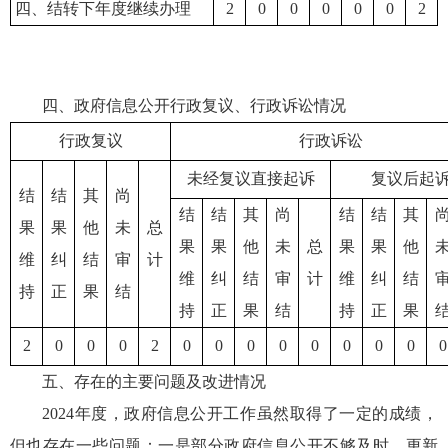
四、结转下年度继续办理
2
0
0
0
0
0
2
四、政府信息公开行政复议、行政诉讼情况
行政复议
行政诉讼
未经复议直接起诉
复议后起
结
结
其
尚
结
结
其
尚
结
结
其
果
果
他
未
总
果
果
他
未
总
果
果
他
维
纠
结
审
计
维
纠
结
审
计
维
纠
结
持
正
果
结
持
正
果
结
持
正
果
2
0
0
0
2
0
0
0
0
0
0
0
0
0
五、存在的主要问题及改进情况
2024年度，政府信息公开工作虽然取得了一定的成绩，
但也存在一些问题：一是部分政府信息公开不够及时、更新