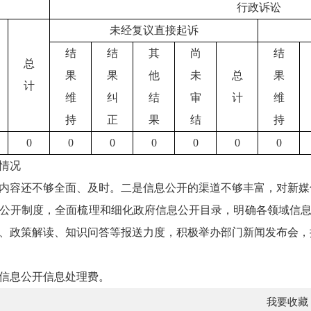
行政诉讼
未经复议直接起诉
结
结
其
尚
结
总
果
果
他
未
总
果
计
维
纠
结
审
计
维
持
正
果
结
持
0
0
0
0
0
0
0
情况
内容还不够全面、及时。二是信息公开的渠道不够丰富，对新媒
公开制度，全面梳理和细化政府信息公开目录，明确各领域信
、政策解读、知识问答等报送力度，积极举办部门新闻发布会，
府信息公开信息处理费。
我要收藏