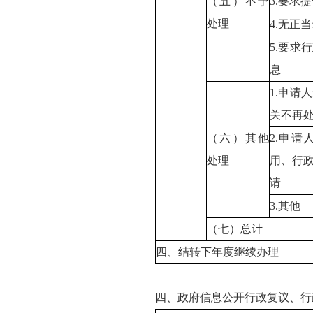
（五）不予
3.要求
处理
4.无正
5.要求
息
1.申请
关不再
（六）其他
2.申
处理
用、行
请
3.其他
（七）总计
四、结转下年度继续办理
四、政府信息公开行政复议、行