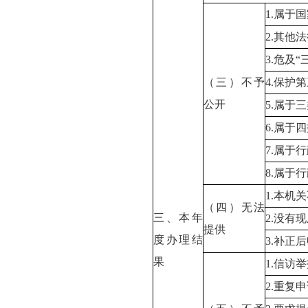
1.属于
2.其他
3.危及
（三）不予
4.保护
公开
5.属于
6.属于
7.属于
8.属于
1.本机
（四）无法
三、本年
2.没有
提供
度办理结
3.补正
果
1.信访
2.重复