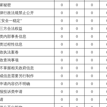
国家秘密
0
0
0
法律行政法规禁止公开
0
0
0
“三安全一稳定”
0
0
0
第三方合法权益
0
0
0
三类内部事务信息
0
0
0
四类过程性信息
0
0
0
行政执法案卷
0
0
0
行政查询事项
0
0
0
关不掌握相关政府信息
0
0
0
现成信息需要另行制作
0
0
0
后申请内容仍不明确
0
0
0
举报投诉类申请
0
0
0
申请
0
0
0