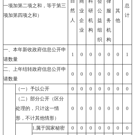
自
商
科
会
律
一项加第二项之和，等于第三
总
然
业
研
公
服
其
项加第四项之和）
计
人
企
机
益
务
他
业
构
组
机
织
构
一、本年新收政府信息公开申
1
0
0
0
0
0
1
请数量
二、上年结转政府信息公开申
0
0
0
0
0
0
0
请数量
（一）予以公开
0
0
0
0
0
0
0
（二）部分公开（区分
处理的，只计这一情
0
0
0
0
0
0
0
形，不计其他情形）
1.属于国家秘密
0
0
0
0
0
0
0