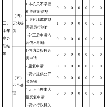
1.本机关不掌握
0
0
0
0
0
0
0
相关政府信息
（四）
2.没有现成信息
三、
无法提
1
0
0
0
0
0
1
需要另行制作
本年
供
3.补正后申请内
度办
0
0
0
0
0
0
0
容仍不明确
理结
1.信访举报投诉
果
0
0
0
0
0
0
0
类申请
2.重复申请
0
0
0
0
0
0
0
3.要求提供公开
（五）
0
0
0
0
0
0
0
出版物
不予处
4.无正当理由大
理
0
0
0
0
0
0
0
量反复申请
5.要求行政机关