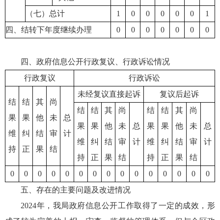
（七）总计
1
0
0
0
0
0
1
四、结转下年度继续办理
0
0
0
0
0
0
0
四、政府信息公开行政复议、行政诉讼情况
行政复议
行政诉讼
未经复议直接起诉
复议后起诉
结
结
其
尚
结
结
其
尚
结
结
其
尚
果
果
他
未
总
果
果
他
未
总
果
果
他
未
总
维
纠
结
审
计
维
纠
结
审
计
维
纠
结
审
计
持
正
果
结
持
正
果
结
持
正
果
结
0
0
0
0
0
0
0
0
0
0
0
0
0
0
0
五、存在的主要问题及改进情况
2024年，我局政府信息公开工作取得了一定的成效，形