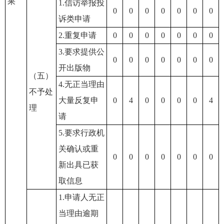
果
1.信访举报投
0
0
0
0
0
0
0
诉类申请
2.重复申请
0
0
0
0
0
0
0
3.要求提供公
0
0
0
0
0
0
0
开出版物
（五）
4.无正当理由
不予处
大量反复申
0
4
0
0
0
0
4
理
请
5.要求行政机
关确认或重
0
0
0
0
0
0
0
新出具已获
取信息
1.申请人无正
当理由逾期