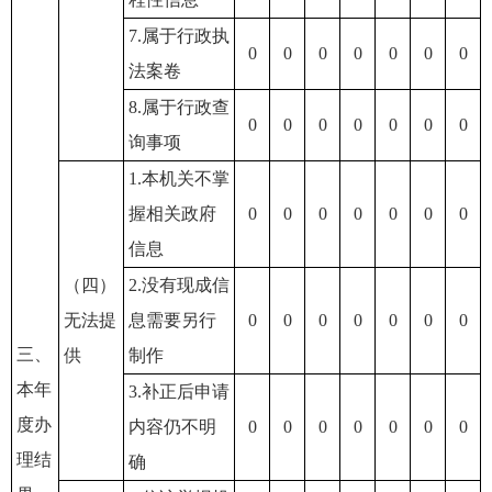
7.属于行政执
0
0
0
0
0
0
0
法案卷
8.属于行政查
0
0
0
0
0
0
0
询事项
1.本机关不掌
握相关政府
0
0
0
0
0
0
0
信息
（四）
2.没有现成信
无法提
息需要另行
0
0
0
0
0
0
0
三、
供
制作
本年
3.补正后申请
度办
内容仍不明
0
0
0
0
0
0
0
理结
确