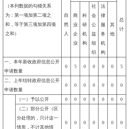
（本列数据的勾稽关系
社
法
为：第一项加第二项之
自
商
科
会
律
总
和，等于第三项加第四项
然
业
研
公
服
其
计
之和）
人
企
机
益
务
他
业
构
组
机
织
构
一、本年新收政府信息公开
0
5
0
0
0
0
5
申请数量
二、上年结转政府信息公开
0
0
0
0
0
0
0
申请数量
（一）予以公开
0
0
0
0
0
0
0
（二）部分公开（区
分处理的，只计这一
0
0
0
0
0
0
0
情形，不计其他情