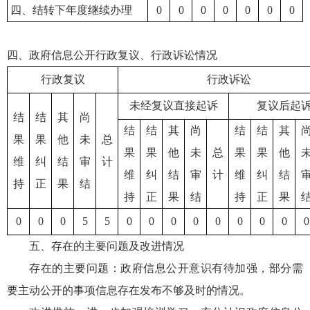
四、结转下年度继续办理
0
0
0
0
0
0
0
四、政府信息公开行政复议、行政诉讼情况
行政复议
行政诉讼
未经复议直接起诉
复议后起
结
结
其
尚
结
结
其
尚
结
结
其
果
果
他
未
总
果
果
他
未
总
果
果
他
维
纠
结
审
计
维
纠
结
审
计
维
纠
结
持
正
果
结
持
正
果
结
持
正
果
0
0
0
5
5
0
0
0
0
0
0
0
0
0
五、存在的主要问题及改进情况
存在的主要问题：政府信息公开意识有待加强，部分需
要主动公开的事项信息存在发布不够及时的情况。