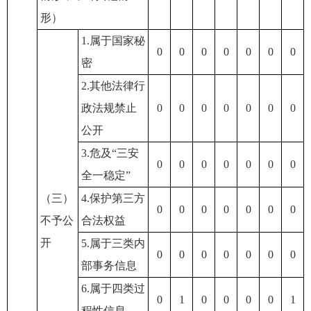
形）
1.属于国家秘
0
0
0
0
0
0
0
密
2.其他法律行
政法规禁止
0
0
0
0
0
0
0
公开
3.危及“三安
0
0
0
0
0
0
0
全一稳定”
（三）
4.保护第三方
0
0
0
0
0
0
0
不予公
合法权益
开
5.属于三类内
0
0
0
0
0
0
0
部事务信息
6.属于四类过
0
1
0
0
0
0
1
程性信息