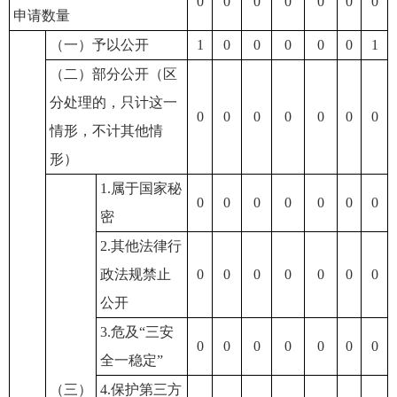
0
0
0
0
0
0
0
申请数量
（一）予以公开
1
0
0
0
0
0
1
（二）部分公开（区
分处理的，只计这一
0
0
0
0
0
0
0
情形，不计其他情
形）
1.属于国家秘
0
0
0
0
0
0
0
密
2.其他法律行
政法规禁止
0
0
0
0
0
0
0
公开
3.危及“三安
0
0
0
0
0
0
0
全一稳定”
（三）
4.保护第三方