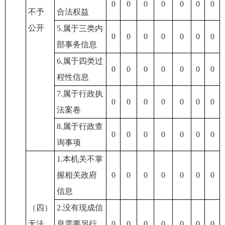
0
0
0
0
0
0
0
不予
合法权益
公开
5.属于三类内
0
0
0
0
0
0
0
部事务信息
6.属于四类过
0
0
0
0
0
0
0
程性信息
7.属于行政执
0
0
0
0
0
0
0
法案卷
8.属于行政查
0
0
0
0
0
0
0
询事项
1.本机关不掌
握相关政府
0
0
0
0
0
0
0
信息
（四）
2.没有现成信
无法
息需要另行
0
0
0
0
0
0
0