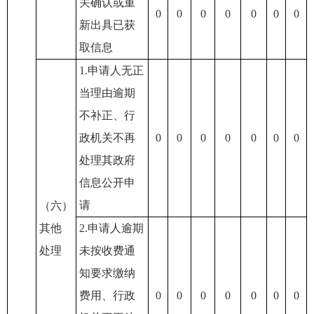
关确认或重
0
0
0
0
0
0
0
新出具已获
取信息
1.申请人无正
当理由逾期
不补正、行
政机关不再
0
0
0
0
0
0
0
处理其政府
信息公开申
请
（六）
其他
2.申请人逾期
处理
未按收费通
知要求缴纳
费用、行政
0
0
0
0
0
0
0