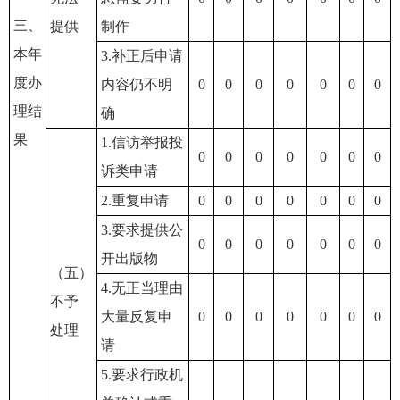
三、
提供
制作
本年
3.补正后申请
度办
内容仍不明
0
0
0
0
0
0
0
理结
确
果
1.信访举报投
0
0
0
0
0
0
0
诉类申请
2.重复申请
0
0
0
0
0
0
0
3.要求提供公
0
0
0
0
0
0
0
开出版物
（五）
4.无正当理由
不予
大量反复申
0
0
0
0
0
0
0
处理
请
5.要求行政机