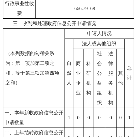
行政事业性收
666.79168
费
三、收到和处理政府信息公开申请情况
申请人情况
法人或其他组织
（本列数据的勾稽关系
社
法
为：第一项加第二项之
自
商
科
会
律
总
和，等于第三项加第四项
然
业
研
公
服
其
计
之和）
人
企
机
益
务
他
业
构
组
机
织
构
一、本年新收政府信息公开
1
0
0
0
0
0
1
申请数量
二、上年结转政府信息公开