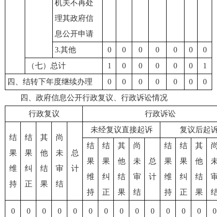
机关不再处
理其政府信
息公开申请
3.其他
0
0
0
0
0
0
0
（七）总计
1
0
0
0
0
0
1
四、结转下年度继续办理
0
0
0
0
0
0
0
四、政府信息公开行政复议、行政诉讼情况
行政复议
行政诉讼
未经复议直接起诉
复议后起
结
结
其
尚
结
结
其
尚
结
结
其
果
果
他
未
总
果
果
他
未
总
果
果
他
维
纠
结
审
计
维
纠
结
审
计
维
纠
结
持
正
果
结
持
正
果
结
持
正
果
0
0
0
0
0
0
0
0
0
0
0
0
0
0