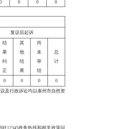
0
0
0
0
复议后起诉
结
其
尚
果
他
未
总
纠
结
审
计
正
果
结
0
0
0
0
复议及行政诉讼均以泰州市自然资
12345政务热线和相关政策问