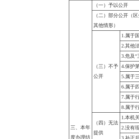
（一）予以公开
（二）部分公开（区
其他情形）
1.属于
2.其
3.危及
（三）不予
4.保护
公开
5.属
6.属于
7.属于
8.属于
1.本
（四）无法
三、本年
2.没
提供
度办理结
3.补