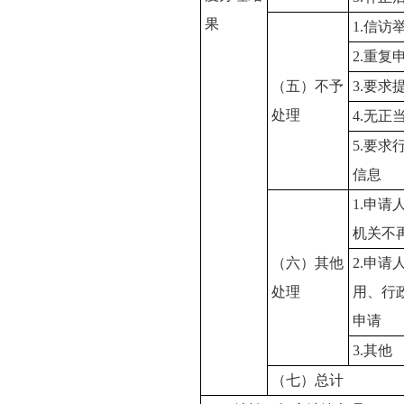
果
1.信访
2.重复
（五）不予
3.要求
处理
4.无
5.要
信息
1.申
机关不
（六）其他
2.申
处理
用、行
申请
3.其他
（七）总计