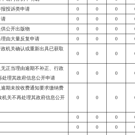
举报投诉类申请
0
0
0
申请
0
0
0
提供公开出版物
0
0
0
正当理由大量反复申请
0
0
0
求行政机关确认或重新出具已获取
0
0
0
请人无正当理由逾期不补正、行政
0
0
0
再处理其政府信息公开申请
请人逾期未按收费通知要求缴纳费
政机关不再处理其政府信息公开
0
0
0
0
0
0
0
0
0