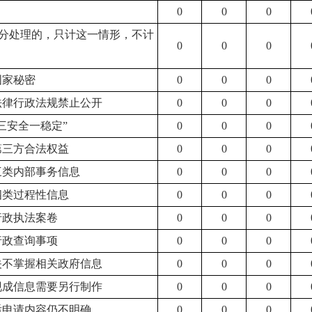
0
0
0
分处理的，只计这一情形，不计
0
0
0
国家秘密
0
0
0
他法律行政法规禁止公开
0
0
0
“三安全一稳定”
0
0
0
第三方合法权益
0
0
0
于三类内部事务信息
0
0
0
四类过程性信息
0
0
0
行政执法案卷
0
0
0
行政查询事项
0
0
0
机关不掌握相关政府信息
0
0
0
有现成信息需要另行制作
0
0
0
正后申请内容仍不明确
0
0
0