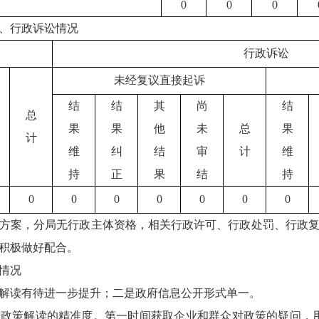
0
0
0
、行政诉讼情况
行政诉讼
未经复议直接起诉
结
结
其
尚
结
总
果
果
他
未
总
果
计
维
纠
结
审
计
维
持
正
果
结
持
0
0
0
0
0
0
0
方案，分局无行政主体资格，相关行政许可、行政处罚、行政
积极做好配合。
情况
解读有待进一步提升；二是政府信息公开形式单一。
政策解读的精准度。第一时间获取企业和群众对政策的疑问，用好