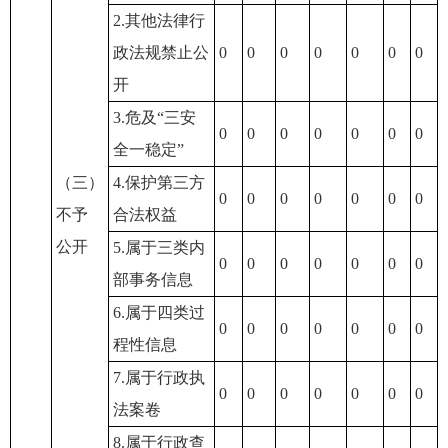
2.其他法律行
政法规禁止公
0
0
0
0
0
0
0
开
3.危及“三安
0
0
0
0
0
0
0
全一稳定”
（三）
4.保护第三方
0
0
0
0
0
0
0
不予
合法权益
公开
5.属于三类内
0
0
0
0
0
0
0
部事务信息
6.属于四类过
0
0
0
0
0
0
0
程性信息
7.属于行政执
0
0
0
0
0
0
0
法案卷
8.属于行政查