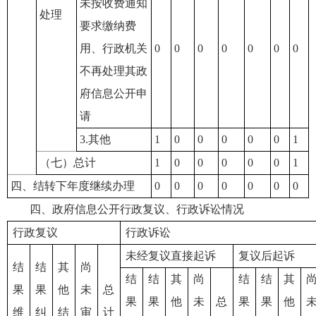
未按收费通知
处理
要求缴纳费
用、行政机关
0
0
0
0
0
0
0
不再处理其政
府信息公开申
请
3.其他
1
0
0
0
0
0
1
（七）总计
1
0
0
0
0
0
1
四、结转下年度继续办理
0
0
0
0
0
0
0
四、政府信息公开行政复议、行政诉讼情况
行政复议
行政诉讼
未经复议直接起诉
复议后起诉
结
结
其
尚
结
结
其
尚
结
结
其
果
果
他
未
总
果
果
他
未
总
果
果
他
维
纠
结
审
计