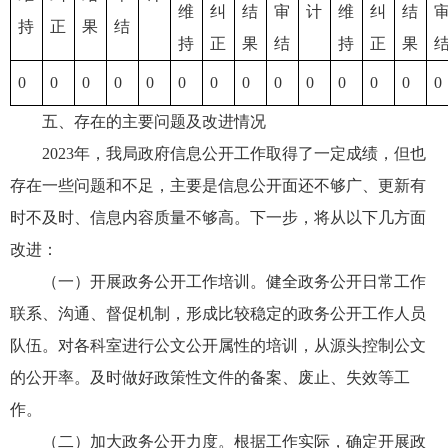
维
纠
结
审
计
维
纠
结
持
正
果
结
持
正
果
结
持
正
果
0
0
0
0
0
0
0
0
0
0
0
0
0
0
五、存在的主要问题及改进情况
2023年，我局政府信息公开工作取得了一定成绩，但也
存在一些问题和不足，主要是信息公开面还不够广、更新有
时不及时、信息内容质量不够高。下一步，将从以下几方面
改进：
（一）开展政务公开工作培训。健全政务公开日常工作
联系、沟通、督促机制，形成比较稳定的政务公开工作人员
队伍。对各科室进行公文公开属性的培训，从源头控制公文
的公开率。及时做好政策性文件的备案、废止、失效等工
作。
（二）加大政务公开力度。根据工作实际，确定开展政