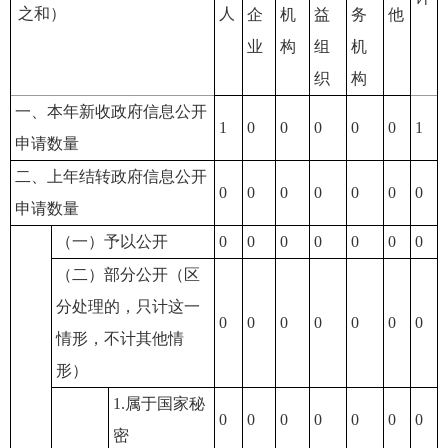
之和）
人
企
机
益
务
他
业
构
组
机
织
构
一、本年新收政府信息公开
1
0
0
0
0
0
1
申请数量
二、上年结转政府信息公开
0
0
0
0
0
0
0
申请数量
（一）予以公开
0
0
0
0
0
0
0
（二）部分公开（区
分处理的，只计这一
0
0
0
0
0
0
0
情形，不计其他情
形）
1.属于国家秘
0
0
0
0
0
0
0
密