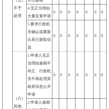
（五）
开出版物
不予
4.无正当理由
0
0
0
0
0
0
0
处理
大量反复申请
5.要求行政机
关确认或重新
0
0
0
0
0
0
0
出具已获取信
息
1.申请人无正
当理由逾期不
补正、行政机
0
0
0
0
0
0
0
关不再处理其
政府信息公开
申请
（六）
2.申请人逾期
其他