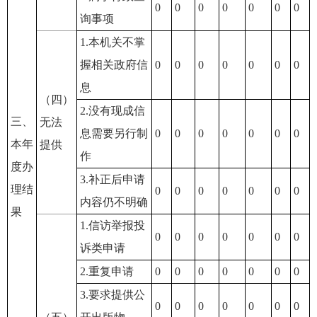
0
0
0
0
0
0
0
询事项
1.本机关不掌
握相关政府信
0
0
0
0
0
0
0
息
（四）
2.没有现成信
三、
无法
息需要另行制
0
0
0
0
0
0
0
本年
提供
作
度办
3.补正后申请
理结
0
0
0
0
0
0
0
内容仍不明确
果
1.信访举报投
0
0
0
0
0
0
0
诉类申请
2.重复申请
0
0
0
0
0
0
0
3.要求提供公
0
0
0
0
0
0
0