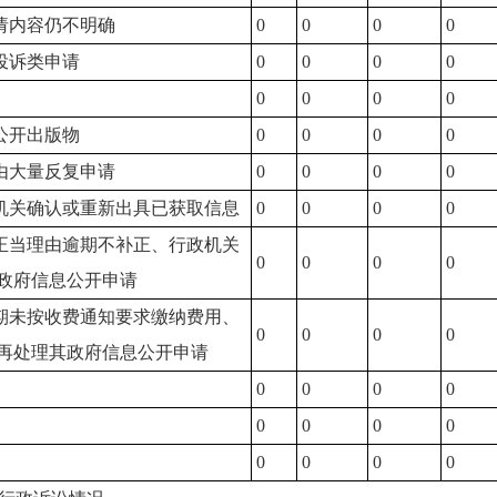
申请内容仍不明确
0
0
0
0
报投诉类申请
0
0
0
0
0
0
0
0
供公开出版物
0
0
0
0
理由大量反复申请
0
0
0
0
政机关确认或重新出具已获取信息
0
0
0
0
无正当理由逾期不补正、行政机关
0
0
0
0
政府信息公开申请
逾期未按收费通知要求缴纳费用、
0
0
0
0
再处理其政府信息公开申请
0
0
0
0
0
0
0
0
0
0
0
0