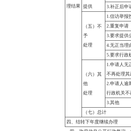
理结果
提供
3.补正后
1.信访举
2.重复申请
（五）不
予
3.要求提
处理
4.无正当
5.要求行
1.申请人
不再处理其
（六）其
他
2.申请人
处理
行政机关不
3.其他
（七）总计
四、结转下年度继续办理