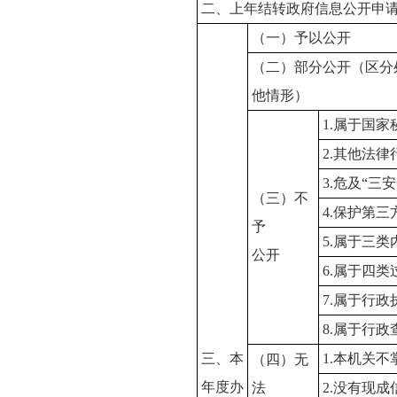
二、上年结转政府信息公开申
（一）予以公开
（二）部分公开（区分
他情形）
1.属于国家
2.其他法
3.危及“三
（三）不
4.保护第
予
5.属于三
公开
6.属于四
7.属于行政
8.属于行政
三、本
1.本机关
（四）无
年度办
法
2.没有现