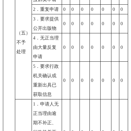
2．重复申请
0
0
0
0
0
0
0
3．要求提供
0
0
0
0
0
0
0
公开出版物
（五）
4．无正当理
不予
由大量反复
0
0
0
0
0
0
0
处理
申请
5．要求行政
机关确认或
0
0
0
0
0
0
0
重新出具已
获取信息
1．申请人无
正当理由逾
期不补正、