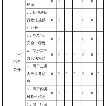
0
0
0
0
0
0
0
秘密
2．其他法律
行政法规禁
0
0
0
0
0
0
0
止公开
3．危及“三
0
0
0
0
0
0
0
安全一稳定”
4．保护第三
（三）
0
0
0
0
0
0
0
方合法权益
不予
5．属于三类
公开
内部事务信
0
0
0
0
0
0
0
息
6．属于四类
0
0
0
0
0
0
0
过程性信息
7．属于行政