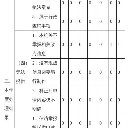
0
0
0
0
0
0
0
执法案卷
8．属于行政
0
0
0
0
0
0
0
查询事项
1．本机关不
掌握相关政
0
0
0
0
0
1
1
府信息
（四）
2．没有现成
无法
信息需要另
0
0
0
0
0
0
0
三、
提供
行制作
本年
3．补正后申
度办
请内容仍不
0
0
0
0
0
0
0
理结
明确
果
1．信访举报
0
0
0
0
0
0
0
投诉类申请