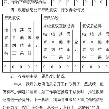
四、结转下年度继续办理
0
0
0
0
0
0
0
四、政府信息公开行政复议、行政诉讼情况
行政复议
行政诉讼
未经复议直接起诉
复议后起诉
结
结
其
尚
结
结
其
尚
结
结
其
果
果
他
未
总
果
果
他
未
总
果
果
他
维
纠
结
审
计
维
纠
结
审
计
维
纠
结
持
正
果
结
持
正
果
结
持
正
果
0
0
0
0
0
0
0
0
0
0
0
0
0
0
五、存在的主要问题及改进情况
一年来，我局的政府信息公开工作取得了一些成绩，但
仍有不少问题和差距，如工作动态推送不够及时，推送数量
还需进一步提升。下一阶段，我局将继续加大重点领域信息
公开力度，按照“应公开、尽公开，应解读、尽解读”的原