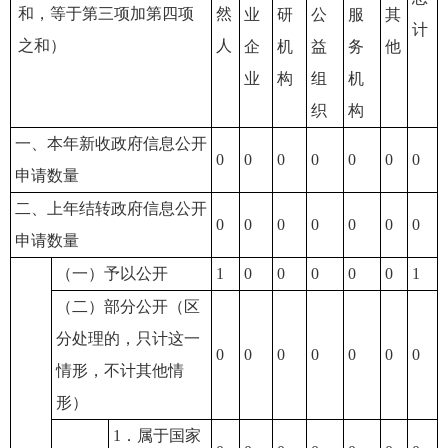
和，等于第三项加第四项
然
业
研
公
服
其
计
之和）
人
企
机
益
务
他
业
构
组
机
织
构
一、本年新收政府信息公开
0
0
0
0
0
0
0
申请数量
二、上年结转政府信息公开
0
0
0
0
0
0
0
申请数量
（一）予以公开
1
0
0
0
0
0
1
（二）部分公开（区
分处理的，只计这一
0
0
0
0
0
0
0
情形，不计其他情
形）
1．属于国家