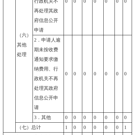
行政机关不
0
0
0
0
0
0
0
再处理其政
府信息公开
申请
（六）
2．申请人逾
其他
期未按收费
处理
通知要求缴
纳费用、行
0
0
0
0
0
0
0
政机关不再
处理其政府
信息公开申
请
3．其他
0
0
0
0
0
0
0
（七）总计
1
0
0
0
0
0
1