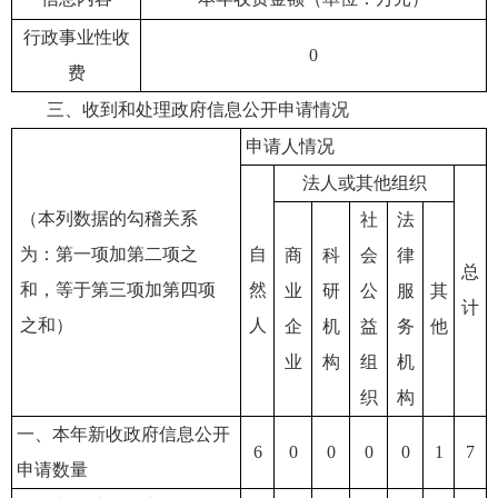
行政事业性收
0
费
三、收到和处理政府信息公开申请情况
申请人情况
法人或其他组织
（本列数据的勾稽关系
社
法
为：第一项加第二项之
自
商
科
会
律
总
和，等于第三项加第四项
然
业
研
公
服
其
计
之和）
人
企
机
益
务
他
业
构
组
机
织
构
一、本年新收政府信息公开
6
0
0
0
0
1
7
申请数量