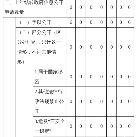
二、上年结转政府信息公开
0
0
0
0
0
0
0
申请数量
（一）予以公开
6
0
0
0
0
0
6
（二）部分公开（区
分处理的，只计这一
0
0
0
0
0
0
0
情形，不计其他情
形）
1.属于国家秘
0
0
0
0
0
0
0
密
2.其他法律行
政法规禁止公
0
0
0
0
0
0
0
开
3.危及“三安全
0
0
0
0
0
0
0
一稳定”