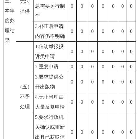
三、
无法
息需要另行制
0
0
0
0
0
0
0
本年
提供
作
度办
3.补正后申请
理结
0
0
0
0
0
0
0
内容仍不明确
果
1.信访举报投
0
0
0
0
0
0
0
诉类申请
2.重复申请
0
0
0
0
0
0
0
3.要求提供公
0
0
0
0
0
0
0
（五）
开出版物
不予
4.无正当理由
0
0
0
0
0
0
0
处理
大量反复申请
5.要求行政机
关确认或重新
0
0
0
0
0
0
0
出具已获取信