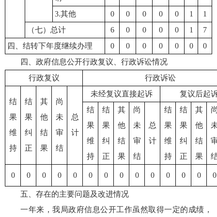
3.其他
0
0
0
0
0
1
1
（七）总计
6
0
0
0
0
1
7
四、结转下年度继续办理
0
0
0
0
0
0
0
四、政府信息公开行政复议、行政诉讼情况
行政复议
行政诉讼
未经复议直接起诉
复议后起
结
结
其
尚
结
结
其
尚
结
结
其
果
果
他
未
总
果
果
他
未
总
果
果
他
维
纠
结
审
计
维
纠
结
审
计
维
纠
结
持
正
果
结
持
正
果
结
持
正
果
0
0
0
0
0
0
0
0
0
0
0
0
0
0
五、存在的主要问题及改进情况
一年来，我局政府信息公开工作虽然取得一定的成绩，