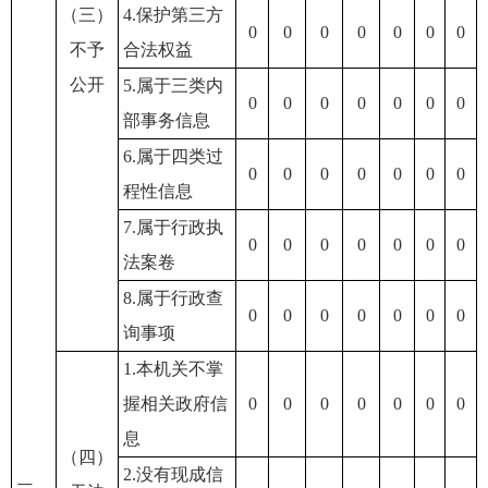
（三）
4.保护第三方
0
0
0
0
0
0
0
不予
合法权益
公开
5.属于三类内
0
0
0
0
0
0
0
部事务信息
6.属于四类过
0
0
0
0
0
0
0
程性信息
7.属于行政执
0
0
0
0
0
0
0
法案卷
8.属于行政查
0
0
0
0
0
0
0
询事项
1.本机关不掌
握相关政府信
0
0
0
0
0
0
0
息
（四）
2.没有现成信