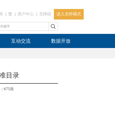
简
繁
用户中心
无障碍
进入关怀模式
互动交流
数据开放
准目录
：
675
次