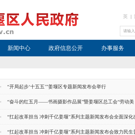
英
新闻中心
政府信息公开
办事服务
“开局起步‘十五五’”姜堰区专题新闻发布会举行
“奋斗的红五月——书画摄影作品展”暨姜堰区总工会“劳动美・
“扛起改革担当 冲刺千亿姜堰”系列主题新闻发布会全面深
“扛起改革担当 冲刺千亿姜堰”系列主题新闻发布会致力民