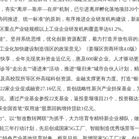
，夯实“离岸—靠岸—在岸”机制，已引进离岸孵化落地项目20个
协同推进、统一标准”的原则，有序推进企业研发机构建设，新
区重点产业链规模以上工业企业研发机构覆盖率达61.2%。
链”。坚持系统思维，优化创新资源配置，着力打造开放包容
工业化加快建设制造强区的政策意见》《姜堰区营商环境4.0版
快享，全年兑现奖补资金近亿元，惠及600家企业。人才驱动
诊等“走出去”“请进来”活动，推进“堰归来”城市合伙人计划，
及高校院所等区外高端科创资源。金融支撑更有力度。打造“银行+
22家企业促成融资27.16亿元，首创战略性新兴产业担保基金，为
万元。通过产业基金参投22支基金，返投姜堰项目21个，投资额达2
获全国首笔“双用途”股票回购增持贷款1亿元。
力”。以“智改数转网联”为抓手，大力培育专精特新企业梯队，
轮三年行动计划，先后创成国家5G工厂、智能制造优秀场景等
业”特色产业基地培育对象，截至目前，新增国家5G工厂1家，创