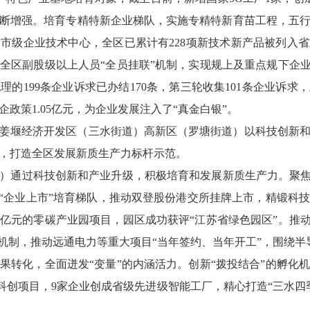
不断增强。培育专精特新企业梯队，实施专精特新育苗工程，五
市级企业技术中心，全区已累计有228项新技术新产品被列入
全区副股级以上人员“全员挂联”机制，实现规上及重点规下企业
的199条企业诉求已办结170条，第三轮收集101条企业诉
政策1.05亿元，为企业发展注入了“真金白银”。
姜堰经济开发区（三水街道）高新区（罗塘街道）以科技创新
，打造全区发展新质生产力标杆示范。
）通过科技创新和产业升级，积极培育和发展新质生产力。聚焦
与“企业上市”培育梯队，推动双登股份港交所挂牌上市，精锻科
0亿元的零碳产业园项目，园区成功获评“江苏省绿色园区”。推动
”机制，推动远通电力等重大项目“当年签约、当年开工”，围绕半
果转化，全面迸发“变量”的内涵活力。创新“拨投结合”的孵化
的科创项目，9家企业创成省级先进级智能工厂，精心打造“三水