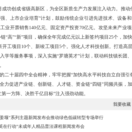
月成功创成省级高新区，为全区新质生产力发展注入动力。推动
强、上市企业培育”计划，鼓励传统企业引进先进技术、设备
工业开票销售140亿元、固定资产投资70亿元。攻坚未来产业
链“高”“新”项目，确保全年完成亿元以上新签约项目25个，
新开工项目10个、新竣工项目5个。强化人才科技创新。打造高层
入学等服务事项，深入实施“罗塘英才”计划，联动科技镇长团
。
的二十届四中全会精神，牢牢把握“加快高水平科技自立自强引
，全力促进产业链、创新链、人才链、资金链“四链”同频共振，加
立第一方阵、决胜千亿目标”注入强劲动能。
我要收藏
亿姜堰”系列主题新闻发布会推动绿色低碳转型专场举行
英在行动”未成年人精品普法课程新闻发布会