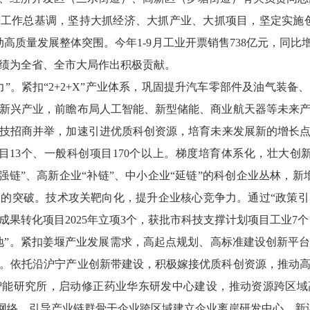
求进工作总基调，坚持大抓经济、大抓产业、大抓项目，坚定实施
高质量发展整体突围。今年1-9月工业开票销售738亿元，同比
绩为全省、全市大局作出积极贡献。
力”。紧扣“2+2+X”产业体系，巩固提升汽车零部件及油气装
新兴产业，前瞻布局人工智能、新型储能、商业航天器等未来
技招商并举，加速引进优质科创资源，培育未来发展新的增长点，
目13个、一般科创项目170个以上。梯度培育体系化，壮大创
“强链”、高新企业“补链”、中小企业“延链”的科创企业丛林，
零的突破。技术攻关靶向化，提升企业核心竞争力。通过“政策引
果转化项目2025年立项3个，获批市科技支撑计划项目工业7个
地”。紧扣姜堰产业发展需求，高起点规划、高标准建设创新平
。依托沿沪宁产业创新带建设，积极嫁接优质科创资源，推动
智能研究所，启动修正药业华东研发中心建设，推动资源跨区域
创新网络，引导产业链群骨干企业跨区域建立企业离岸研发中心，