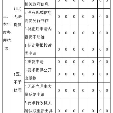
3
0
0
0
0
0
3
相关政府信息
（四）
2.没有现成信息
三、
无法
0
0
0
0
0
0
0
需要另行制作
本年
提供
3.补正后申请内
度办
0
0
0
0
0
0
0
容仍不明确
理结
1.信访举报投诉
果
0
0
0
0
0
0
0
类申请
2.重复申请
0
0
0
0
0
0
0
3.要求提供公开
（五）
0
0
0
0
0
0
0
出版物
不予
4.无正当理由大
处理
0
0
0
0
0
0
0
量反复申请
5.要求行政机关
确认或重新出具
0
0
0
0
0
0
0