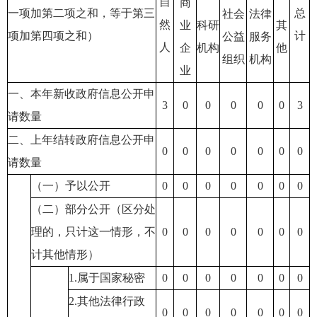
自
商
一项加第二项之和，等于第三
总
社会
法律
然
业
科研
其
项加第四项之和）
计
公益
服务
人
企
机构
他
组织
机构
业
一、本年新收政府信息公开申
3
0
0
0
0
0
3
请数量
二、上年结转政府信息公开申
0
0
0
0
0
0
0
请数量
（一）予以公开
0
0
0
0
0
0
0
（二）部分公开（区分处
理的，只计这一情形，不
0
0
0
0
0
0
0
计其他情形）
1.属于国家秘密
0
0
0
0
0
0
0
2.其他法律行政
0
0
0
0
0
0
0