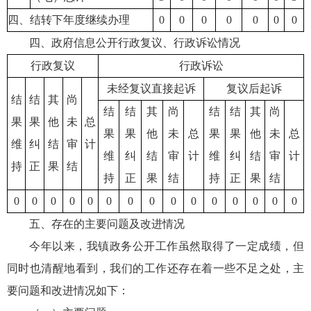
四、结转下年度继续办理
0
0
0
0
0
0
0
四、政府信息公开行政复议、行政诉讼情况
行政复议
行政诉讼
未经复议直接起诉
复议后起诉
结
结
其
尚
结
结
其
尚
结
结
其
尚
果
果
他
未
总
果
果
他
未
总
果
果
他
未
总
维
纠
结
审
计
维
纠
结
审
计
维
纠
结
审
计
持
正
果
结
持
正
果
结
持
正
果
结
0
0
0
0
0
0
0
0
0
0
0
0
0
0
0
五、存在的主要问题及改进情况
今年以来，我镇政务公开工作虽然取得了一定成绩，但
同时也清醒地看到，我们的工作还存在着一些不足之处，主
要问题和改进情况如下：