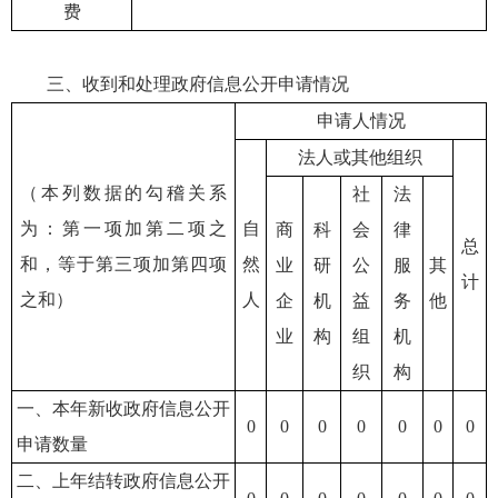
费
三、收到和处理政府信息公开申请情况
申请人情况
法人或其他组织
（本列数据的勾稽关系
社
法
为：第一项加第二项之
自
商
科
会
律
总
和，等于第三项加第四项
然
业
研
公
服
其
计
之和）
人
企
机
益
务
他
业
构
组
机
织
构
一、本年新收政府信息公开
0
0
0
0
0
0
0
申请数量
二、上年结转政府信息公开