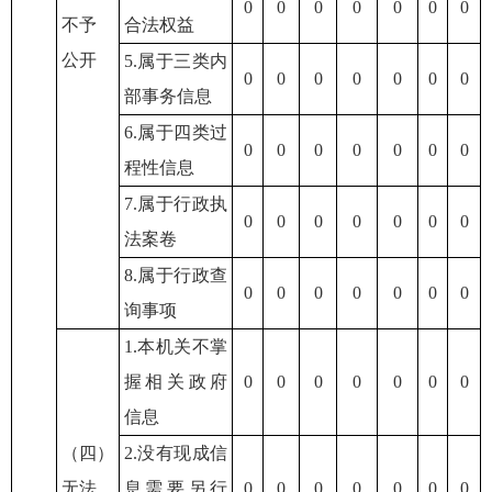
0
0
0
0
0
0
0
不予
合法权益
公开
5.属于三类内
0
0
0
0
0
0
0
部事务信息
6.属于四类过
0
0
0
0
0
0
0
程性信息
7.属于行政执
0
0
0
0
0
0
0
法案卷
8.属于行政查
0
0
0
0
0
0
0
询事项
1.本机关不掌
握相关政府
0
0
0
0
0
0
0
信息
（四）
2.没有现成信
无法
息需要另行
0
0
0
0
0
0
0