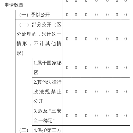
0
0
0
0
0
0
0
申请数量
（一）予以公开
0
0
0
0
0
0
0
（二）部分公开（区
分处理的，只计这一
0
0
0
0
0
0
0
情形，不计其他情
形）
1.属于国家秘
0
0
0
0
0
0
0
密
2.其他法律行
政法规禁止
0
0
0
0
0
0
0
公开
3.危及“三安
0
0
0
0
0
0
0
全一稳定”
（三）
4.保护第三方