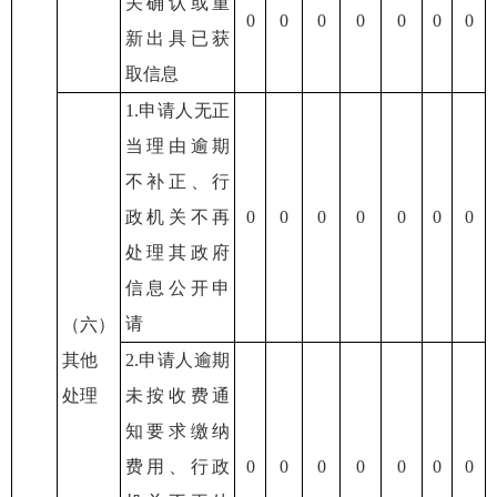
关确认或重
0
0
0
0
0
0
0
新出具已获
取信息
1.申请人无正
当理由逾期
不补正、行
政机关不再
0
0
0
0
0
0
0
处理其政府
信息公开申
请
（六）
其他
2.申请人逾期
处理
未按收费通
知要求缴纳
费用、行政
0
0
0
0
0
0
0