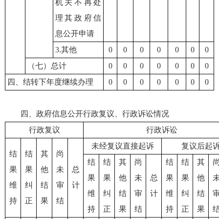
机关不再处
理其政府信
息公开申请
3.其他
0
0
0
0
0
0
0
（七）总计
0
0
0
0
0
0
0
四、结转下年度继续办理
0
0
0
0
0
0
0
四、政府信息公开行政复议、行政诉讼情况
行政复议
行政诉讼
未经复议直接起诉
复议后起
结
结
其
尚
结
结
其
尚
结
结
其
果
果
他
未
总
果
果
他
未
总
果
果
他
维
纠
结
审
计
维
纠
结
审
计
维
纠
结
持
正
果
结
持
正
果
结
持
正
果