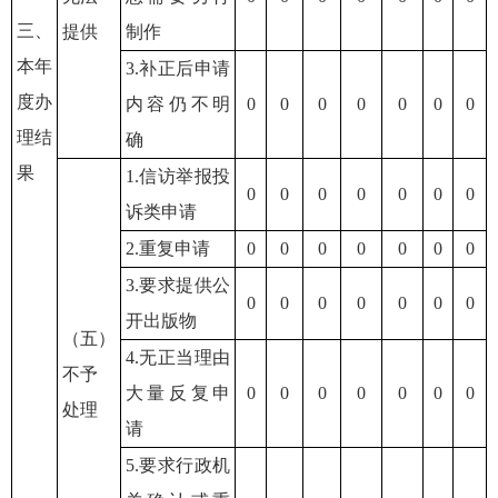
三、
提供
制作
本年
3.补正后申请
度办
内容仍不明
0
0
0
0
0
0
0
理结
确
果
1.信访举报投
0
0
0
0
0
0
0
诉类申请
2.重复申请
0
0
0
0
0
0
0
3.要求提供公
0
0
0
0
0
0
0
开出版物
（五）
4.无正当理由
不予
大量反复申
0
0
0
0
0
0
0
处理
请
5.要求行政机