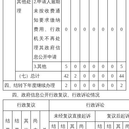
其他处
2.申请人逾期
理
未按收费通
知要求缴纳
费用、行政
0
0
0
0
0
0
0
机关不再处
理其政府信
息公开申请
3.其他
5
0
0
0
0
0
5
（七）总计
42
2
0
0
0
0
44
四、结转下年度继续办理
2
0
0
0
0
0
2
四、政府信息公开行政复议、行政诉讼情况
行政复议
行政诉讼
未经复议直接起诉
复议后起
结
结
其
尚
结
结
其
尚
结
结
其