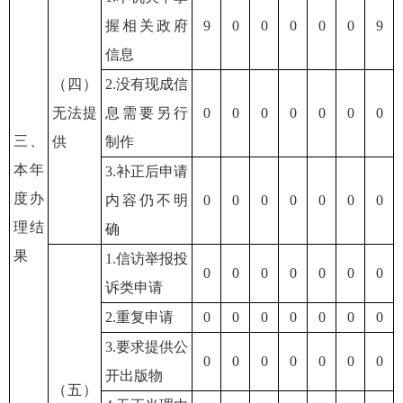
握相关政府
9
0
0
0
0
0
9
信息
（四）
2.没有现成信
无法提
息需要另行
0
0
0
0
0
0
0
三、
供
制作
本年
3.补正后申请
度办
内容仍不明
0
0
0
0
0
0
0
理结
确
果
1.信访举报投
0
0
0
0
0
0
0
诉类申请
2.重复申请
0
0
0
0
0
0
0
3.要求提供公
0
0
0
0
0
0
0
开出版物
（五）