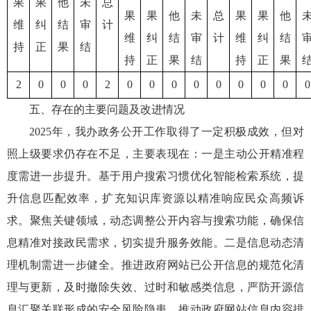
果
果
他
未
总
果
果
他
未
总
果
果
他
维
纠
结
审
计
维
纠
结
审
计
维
纠
结
持
正
果
结
持
正
果
结
持
正
果
2
0
0
0
2
0
0
0
0
0
0
0
0
0
五、存在的主要问题及改进情况
2025年，我办政务公开工作取得了一定积极成效，但对
照上级要求仍存在不足，主要表现在：一是主动公开精准程
度需进一步提升。基于用户搜索习惯优化智能检索系统，提
升信息匹配效率，扩充知识库资源以精准响应民众高频诉
求。聚焦关键领域，动态调整公开内容与搜索功能，确保信
息精准对接政民需求，切实提升服务效能。二是信息动态清
理机制需进一步健全。推进政府网站已公开信息的规范化清
理与更新，及时撤除失效、过时和敏感类信息，严防开源信
息汇聚关联形成的安全风险隐患，推动政府网站信息内容排