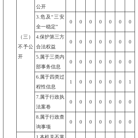
公开
3.危及“三安
0
0
0
0
0
0
0
全一稳定”
（三）
4.保护第三方
0
0
0
0
0
0
0
不予公
合法权益
开
5.属于三类内
0
0
0
0
0
0
0
部事务信息
6.属于四类过
1
0
0
0
0
0
1
程性信息
7.属于行政执
0
0
0
0
0
0
0
法案卷
8.属于行政查
0
0
0
0
0
0
0
询事项
1.本机关不掌