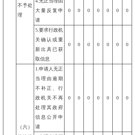
4.无正当理由
不予处
大量反复申
0
0
0
0
0
0
0
理
请
5.要求行政机
关确认或重
0
0
0
0
0
0
0
新出具已获
取信息
1.申请人无正
当理由逾期
不补正、行
政机关不再
0
0
0
0
0
0
0
处理其政府
信息公开申
请
（六）