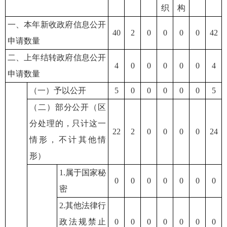
织
构
一、本年新收政府信息公开
40
2
0
0
0
0
42
申请数量
二、上年结转政府信息公开
4
0
0
0
0
0
4
申请数量
（一）予以公开
5
0
0
0
0
0
5
（二）部分公开（区
分处理的，只计这一
22
2
0
0
0
0
24
情形，不计其他情
形）
1.属于国家秘
0
0
0
0
0
0
0
密
2.其他法律行
政法规禁止
0
0
0
0
0
0
0