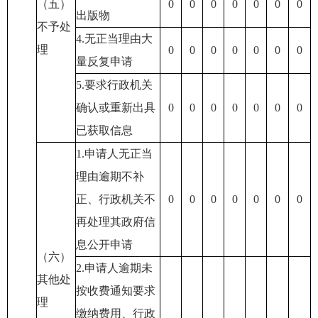
（五）
0
0
0
0
0
0
0
出版物
不予处
4.无正当理由大
理
0
0
0
0
0
0
0
量反复申请
5.要求行政机关
确认或重新出具
0
0
0
0
0
0
0
已获取信息
1.申请人无正当
理由逾期不补
正、行政机关不
0
0
0
0
0
0
0
再处理其政府信
息公开申请
（六）
2.申请人逾期未
其他处
按收费通知要求
理
缴纳费用、行政