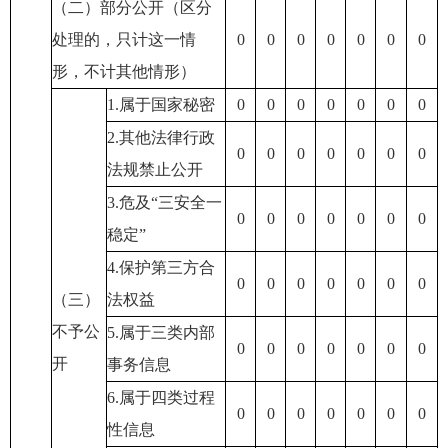
（二）部分公开（区分
处理的，只计这一情
0
0
0
0
0
0
0
形，不计其他情形）
1.属于国家秘密
0
0
0
0
0
0
0
2.其他法律行政
0
0
0
0
0
0
0
法规禁止公开
3.危及“三安全一
0
0
0
0
0
0
0
稳定”
4.保护第三方合
0
0
0
0
0
0
0
（三）
法权益
不予公
5.属于三类内部
0
0
0
0
0
0
0
开
事务信息
6.属于四类过程
0
0
0
0
0
0
0
性信息