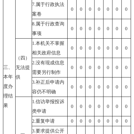
7.属于行政执法
0
0
0
0
0
0
0
案卷
8.属于行政查询
0
0
0
0
0
0
0
事项
1.本机关不掌握
0
0
0
0
0
0
0
相关政府信息
（四）
2.没有现成信息
三、
无法提
0
0
0
0
0
0
0
需要另行制作
本年
供
3.补正后申请内
度办
0
0
0
0
0
0
0
容仍不明确
理结
1.信访举报投诉
果
0
0
0
0
0
0
0
类申请
2.重复申请
0
0
0
0
0
0
0
3.要求提供公开