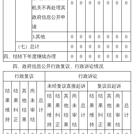
0
0
0
0
0
0
0
机关不再处理其
政府信息公开申
请
3.其他
0
0
0
0
0
0
0
（七）总计
0
0
0
0
0
0
0
四、结转下年度继续办理
0
0
0
0
0
0
0
四、政府信息公开行政复议、行政诉讼情况
行政复议
行政诉讼
未经复议直接起诉
复议后起诉
结
结
其
尚
结
结
其
尚
结
结
其
尚
果
果
他
未
总
果
果
他
未
总
果
果
他
未
总
维
纠
结
审
计
维
纠
结
审
计
维
纠
结
审
计
持
正
果
结
持
正
果
结
持
正
果
结