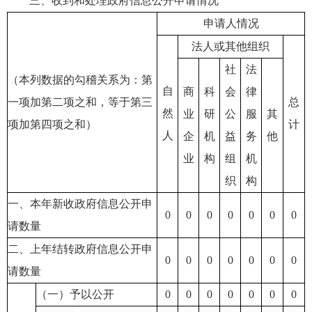
三、收到和处理政府信息公开申请情况
申请人情况
法人或其他组织
社
法
（本列数据的勾稽关系为：第
自
商
科
会
律
一项加第二项之和，等于第三
总
然
业
研
公
服
其
项加第四项之和）
计
人
企
机
益
务
他
业
构
组
机
织
构
一、本年新收政府信息公开申
0
0
0
0
0
0
0
请数量
二、上年结转政府信息公开申
0
0
0
0
0
0
0
请数量
（一）予以公开
0
0
0
0
0
0
0