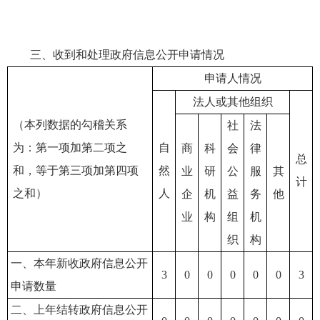
三、收到和处理政府信息公开申请情况
申请人情况
法人或其他组织
（本列数据的勾稽关系
社
法
为：第一项加第二项之
自
商
科
会
律
总
和，等于第三项加第四项
然
业
研
公
服
其
计
之和）
人
企
机
益
务
他
业
构
组
机
织
构
一、本年新收政府信息公开
3
0
0
0
0
0
3
申请数量
二、上年结转政府信息公开