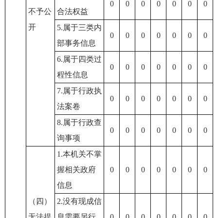
0
0
0
0
0
0
0
不予公
合法权益
开
5.属于三类内
0
0
0
0
0
0
0
部事务信息
6.属于四类过
0
0
0
0
0
0
0
程性信息
7.属于行政执
0
0
0
0
0
0
0
法案卷
8.属于行政查
0
0
0
0
0
0
0
询事项
1.本机关不掌
握相关政府
0
0
0
0
0
0
0
信息
（四）
2.没有现成信
无法提
息需要另行
0
0
0
0
0
0
0