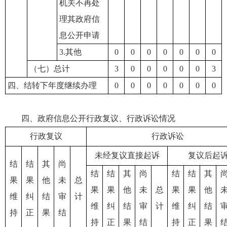
机关不再处
理其政府信
息公开申请
3.其他
0
0
0
0
0
0
0
（七）总计
3
0
0
0
0
0
3
四、结转下年度继续办理
0
0
0
0
0
0
0
四、政府信息公开行政复议、行政诉讼情况
行政复议
行政诉讼
未经复议直接起诉
复议后起
结
结
其
尚
结
结
其
尚
结
结
其
果
果
他
未
总
果
果
他
未
总
果
果
他
维
纠
结
审
计
维
纠
结
审
计
维
纠
结
持
正
果
结
持
正
果
结
持
正
果