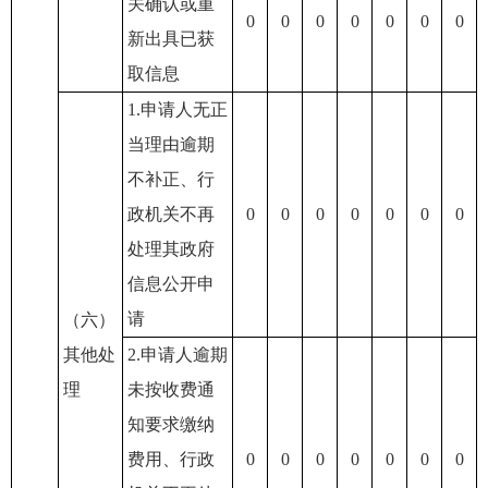
关确认或重
0
0
0
0
0
0
0
新出具已获
取信息
1.申请人无正
当理由逾期
不补正、行
政机关不再
0
0
0
0
0
0
0
处理其政府
信息公开申
请
（六）
其他处
2.申请人逾期
理
未按收费通
知要求缴纳
费用、行政
0
0
0
0
0
0
0