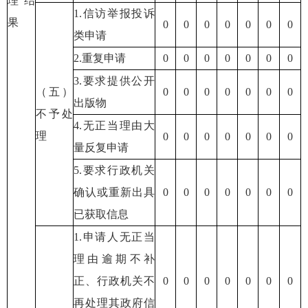
理结
1.信访举报投诉
果
0
0
0
0
0
0
0
类申请
2.重复申请
0
0
0
0
0
0
0
3.要求提供公开
（五）
0
0
0
0
0
0
0
出版物
不予处
4.无正当理由大
理
0
0
0
0
0
0
0
量反复申请
5.要求行政机关
确认或重新出具
0
0
0
0
0
0
0
已获取信息
1.申请人无正当
理由逾期不补
正、行政机关不
0
0
0
0
0
0
0
再处理其政府信