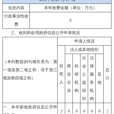
信息内容
本年收费金额（单位：万元）
行政事业性收
0
费
三、收到和处理政府信息公开申请情况
申请人情况
法人或其他组织
社
法
（本列数据的勾稽关系为：第
自
商
科
会
律
一项加第二项之和，等于第三
总
然
业
研
公
服
其
项加第四项之和）
计
人
企
机
益
务
他
业
构
组
机
织
构
一、本年新收政府信息公开申
2
0
0
0
0
0
2