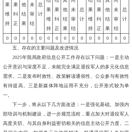
结
结
其
尚
结
结
其
尚
果
果
他
未
总
果
果
他
未
总
果
果
他
未
总
维
纠
结
审
计
维
纠
结
审
计
维
纠
结
审
计
持
正
果
结
持
正
果
结
持
正
果
结
0
0
0
0
0
0
0
0
0
0
0
0
0
0
0
五、存在的主要问题及改进情况
2025年我局政府信息公开工作存在以下问题：一是主动
公开意识与深度不足，未能完全满足退役军人的多元化信息
需求。二是发布时效性、政策解读通俗性、公众参与有效性
有待提高。三是新媒体阵地运用不充分，公开形式较为单
一。
下一步，将从以下几方面改进：一是强化基础。加强内
部培训与机制建设，进一步规范流程，重点加大对退役军人
高度关切、与其自身利益密切相关的信息主动公开力度。二