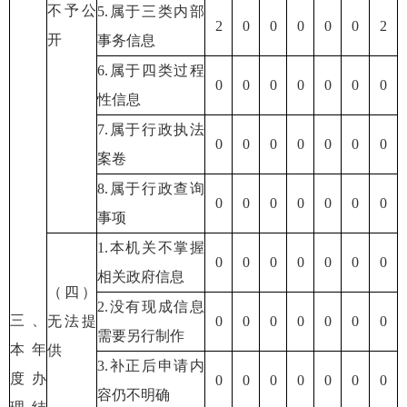
不予公
5.属于三类内部
2
0
0
0
0
0
2
开
事务信息
6.属于四类过程
0
0
0
0
0
0
0
性信息
7.属于行政执法
0
0
0
0
0
0
0
案卷
8.属于行政查询
0
0
0
0
0
0
0
事项
1.本机关不掌握
0
0
0
0
0
0
0
相关政府信息
（四）
2.没有现成信息
三、
无法提
0
0
0
0
0
0
0
需要另行制作
本年
供
3.补正后申请内
度办
0
0
0
0
0
0
0
容仍不明确