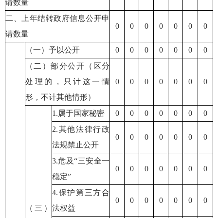
请数量
二、上年结转政府信息公开申
0
0
0
0
0
0
0
请数量
（一）予以公开
0
0
0
0
0
0
0
（二）部分公开（区分
处理的，只计这一情
0
0
0
0
0
0
0
形，不计其他情形）
1.属于国家秘密
0
0
0
0
0
0
0
2.其他法律行政
0
0
0
0
0
0
0
法规禁止公开
3.危及“三安全一
0
0
0
0
0
0
0
稳定”
4.保护第三方合
0
0
0
0
0
0
0
（三）
法权益