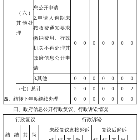
息公开申请
（六）
2.申请人逾期未
其他处
按收费通知要求
理
缴纳费用、行政
0
0
0
0
0
0
0
机关不再处理其
政府信息公开申
请
3.其他
0
0
0
0
0
0
0
（七）总计
2
0
0
0
0
0
2
四、结转下年度继续办理
0
0
0
0
0
0
0
四、政府信息公开行政复议、行政诉讼情况
行政复议
行政诉讼
未经复议直接起诉
复议后起诉
结
结
其
尚