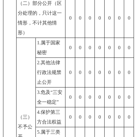
（二）部分公开（区
分处理的，只计这一
0
0
0
0
0
0
0
情形，不计其他情
形）
1.属于国家
0
0
0
0
0
0
0
秘密
2.其他法律
行政法规禁
0
0
0
0
0
0
0
止公开
3.危及“三安
0
0
0
0
0
0
0
全一稳定”
4.保护第三
（三）
0
0
0
0
0
0
0
方合法权益
不予公
5.属于三类
开