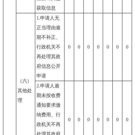
获取信息
1.申请人无
正当理由逾
期不补正、
行政机关不
0
0
0
0
0
0
0
再处理其政
府信息公开
申请
（六）
2.申请人逾
其他处
期未按收费
理
通知要求缴
纳费用、行
0
0
0
0
0
0
0
政机关不再
处理其政府