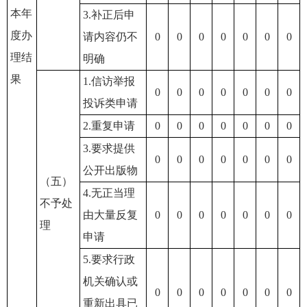
本年
3.补正后申
度办
请内容仍不
0
0
0
0
0
0
0
理结
明确
果
1.信访举报
0
0
0
0
0
0
0
投诉类申请
2.重复申请
0
0
0
0
0
0
0
3.要求提供
0
0
0
0
0
0
0
公开出版物
（五）
4.无正当理
不予处
由大量反复
0
0
0
0
0
0
0
理
申请
5.要求行政
机关确认或
0
0
0
0
0
0
0
重新出具已