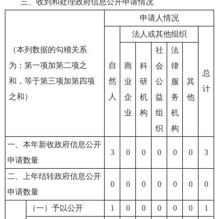
三、收到和处理政府信息公开申请情况
申请人情况
法人或其他组织
（本列数据的勾稽关系
社
法
为：第一项加第二项之
自
商
科
会
律
总
和，等于第三项加第四项
然
业
研
公
服
其
计
之和）
人
企
机
益
务
他
业
构
组
机
织
构
一、本年新收政府信息公开
3
0
0
0
0
0
3
申请数量
二、上年结转政府信息公开
0
0
0
0
0
0
0
申请数量
（一）予以公开
1
0
0
0
0
0
1