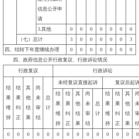
信息公开申
请
3.其他
0
0
0
0
0
0
0
（七）总计
3
0
0
0
0
0
3
四、结转下年度继续办理
0
0
0
0
0
0
0
四、政府信息公开行政复议、行政诉讼情况
行政复议
行政诉讼
未经复议直接起诉
复议后起
结
结
其
尚
结
结
其
尚
结
结
其
果
果
他
未
总
果
果
他
未
总
果
果
他
维
纠
结
审
计
维
纠
结
审
计
维
纠
结
持
正
果
结
持
正
果
结
持
正
果
0
0
0
0
0
0
0
0
0
0
0
0
0
0