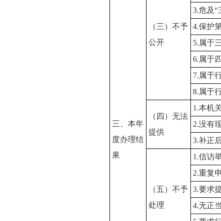
3.危及
（三）不予
4.保护
公开
5.属
6.属于
7.属于
8.属于
1.本
（四）无法
三、本年
2.没
提供
度办理结
3.补
果
1.信访
2.重复
（五）不予
3.要求
处理
4.无