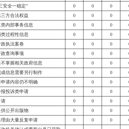
“三安全一稳定”
0
0
0
第三方合法权益
0
0
0
于三类内部事务信息
0
0
0
四类过程性信息
0
0
0
行政执法案卷
0
0
0
行政查询事项
0
0
0
机关不掌握相关政府信息
0
0
0
有现成信息需要另行制作
0
0
0
正后申请内容仍不明确
0
0
0
举报投诉类申请
0
0
0
申请
0
0
0
提供公开出版物
0
0
0
正当理由大量反复申请
0
0
0