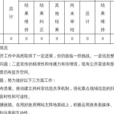
结
结
其
尚
结
总
果
果
他
未
总
果
计
维
纠
结
审
计
维
持
正
果
结
持
0
0
0
0
0
0
0
情况
息公开工作中虽然取得了一定进展，但仍面临一些挑战。一是信息
问题；二是宣传的精准性和传播力有待增强，现有公开渠道和
度仍有提升空间。
题，努力做好以下三方面工作：
布质量。推动建立跨科室信息共享机制，强化重点领域信息的
及时性和可读性。
播效能。在用好政府网站主阵地基础上，积极运用政务新媒体
到达率和互动性。