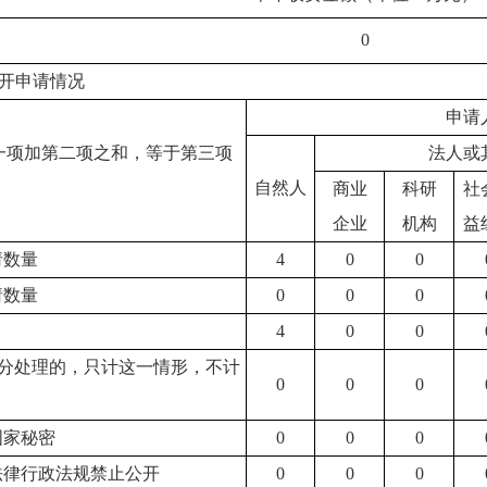
0
开申请情况
申请
一项加第二项之和，等于第三项
法人或
自然人
商业
科研
社
企业
机构
益
请数量
4
0
0
请数量
0
0
0
4
0
0
分处理的，只计这一情形，不计
0
0
0
国家秘密
0
0
0
他法律行政法规禁止公开
0
0
0