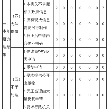
1.本机关不掌握
2
0
0
0
0
0
2
相关政府信息
（四）
2.没有现成信息
三、
无法
0
0
0
0
0
0
0
需要另行制作
本年
提供
3.补正后申请内
度办
0
0
0
0
0
0
0
容仍不明确
理结
1.信访举报投诉
果
0
0
0
0
0
0
0
类申请
2.重复申请
0
0
0
0
0
0
0
3.要求提供公开
（五）
0
0
0
0
0
0
0
出版物
不予
4.无正当理由大
处理
0
0
0
0
0
0
0
量反复申请
5.要求行政机关