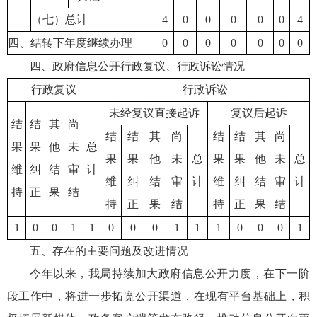
（七）总计
4
0
0
0
0
0
4
四、结转下年度继续办理
0
0
0
0
0
0
0
四、政府信息公开行政复议、行政诉讼情况
行政复议
行政诉讼
未经复议直接起诉
复议后起诉
结
结
其
尚
结
结
其
尚
结
结
其
尚
果
果
他
未
总
果
果
他
未
总
果
果
他
未
总
维
纠
结
审
计
维
纠
结
审
计
维
纠
结
审
计
持
正
果
结
持
正
果
结
持
正
果
结
1
0
0
1
1
0
0
0
1
1
1
0
0
0
1
五、存在的主要问题及改进情况
今年以来，我局持续加大政府信息公开力度，在下一阶
段工作中，将进一步拓宽公开渠道，在现有平台基础上，积