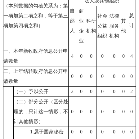
法人或其他组织
（本列数据的勾稽关系为：第
自
商
一项加第二项之和，等于第三
总
社会
法律
然
业
科研
其
项加第四项之和）
计
公益
服务
人
企
机构
他
组织
机构
业
一、本年新收政府信息公开申
4
0
0
0
0
0
4
请数量
二、上年结转政府信息公开申
0
0
0
0
0
0
0
请数量
（一）予以公开
2
0
0
0
0
0
2
（二）部分公开（区分处
理的，只计这一情形，不
0
0
0
0
0
0
0
计其他情形）
1.属于国家秘密
0
0
0
0
0
0
0