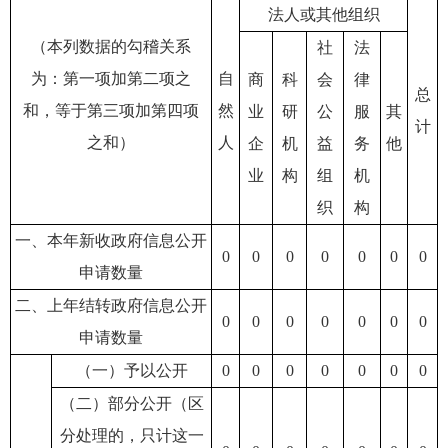
法人或其他组织
（本列数据的勾稽关系
社
法
为：第一项加第二项之
自
商
科
会
律
总
和，等于第三项加第四项
然
业
研
公
服
其
计
之和）
人
企
机
益
务
他
业
构
组
机
织
构
一、本年新收政府信息公开
0
0
0
0
0
0
0
申请数量
二、上年结转政府信息公开
0
0
0
0
0
0
0
申请数量
（一）予以公开
0
0
0
0
0
0
0
（二）部分公开（区
分处理的，只计这一