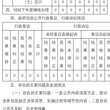
（七）总计
0
0
0
0
0
0
0
四、结转下年度继续办理
0
0
0
0
0
0
0
四、政府信息公开行政复议、行政诉讼情况
行政复议
行政诉讼
未经复议直接起诉
复议后起
结
结
其
尚
结
结
其
尚
结
结
其
果
果
他
未
总
果
果
他
未
总
果
果
他
维
纠
结
审
计
维
纠
结
审
计
维
纠
结
持
正
果
结
持
正
果
结
持
正
果
0
0
0
0
0
0
0
0
0
0
0
0
0
0
五、存在的主要问题及改进情况
（一）存在的主要问题：一是公开内容深度不足。部分
业务信息缺乏决策背景、实施过程等细节性内容；二是存在
公开不及时、不全面现象。