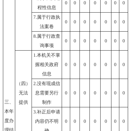
0
0
0
0
0
0
0
程性信息
7.属于行政执
0
0
0
0
0
0
0
法案卷
8.属于行政查
0
0
0
0
0
0
0
询事项
1.本机关不掌
握相关政府
0
0
0
0
0
0
0
信息
（四）
2.没有现成信
无法
息需要另行
0
0
0
0
0
0
0
三、
提供
制作
本年
3.补正后申请
度办
内容仍不明
0
0
0
0
0
0
0
理结
确