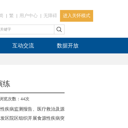
简
繁
用户中心
无障碍
进入关怀模式
互动交流
数据开放
演练
浏览次数：
44
次
源性疾病监测报告、医疗救治及源
开发区院区组织开展食源性疾病突