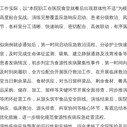
工作实际，以“本院职工在医院食堂就餐后出现群体性不适”为模
高度贴合实战。演练完整覆盖应急响应启动、患者分级救治、
节，各科室分工清晰、快速响应、密切配合、高效联动，有序
似病例就诊通知后，第一时间启动应急救治流程。分诊护士快
室，及时完成生命体征监测、吸氧、建立静脉通路及洗胃准备
患者发病情况，初步判定为食源性疾病聚集性事件，第一时间
及时到岗履职，全方位配合开展医疗救治工作。
在开展临床救
堂当日剩余菜品、食材供应，对当日留样菜品、剩余食材、餐
品采购、储存、加工、留样等关键环节开展全面排查，同步推
等闭环处置工作，从源头筑牢食品安全防线。
演练结束后，医
响应、临床救治、源头排查、科室协同等核心环节，客观总结
优化措施，进一步细化规范食源性疾病应急处置流程。
源性疾病应急预案的可行性和实操性，综合考核了全院医护及