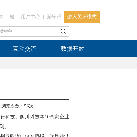
简
繁
用户中心
无障碍
进入关怀模式
互动交流
数据开放
浏览次数：
56
次
行科技、衡川科技等10余家企业
则。
指导欧盟CBAM填报、碳足迹认