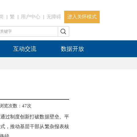
简
繁
用户中心
无障碍
进入关怀模式
互动交流
数据开放
浏览次数：
47
次
，通过制度创新打破数据壁垒、平
模式，推动基层干部从繁杂报表核
路径。