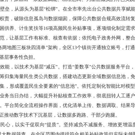
壁垒，从源头为基层“松绑”。在全市率先出台公共数据共享赋能
权责，破除信息孤岛与数据烟囱，保障公共数据合规高效流转
困供养、计生奖扶等16项高频民生补贴事项，逐项细化制定需
范，让基层工作有标准、核查有依据；依托电子政务外网，整
络两地图三板块四清单”架构，全区13个镇街开通独立账号，打
基层事务性负担。
效能，以技术为基层“减压”。打造“姜数享”公共数据服务平台
筹归集海量民生类公共数据，搭建动态更新全域数据信息池，
据归集，形成覆盖民生全要素的“信息池”。依托定制化智能比对模
业务当日办结，大幅提升补贴核查工作效率，彻底扭转人工逐
对。平台简化全流程操作界面，优化清单上传、数据调取、结果
正推动数字技术下沉基层，让数据多跑路、干部少跑腿。
民心，以实干促双向“提质”。坚持减负不减服务、增效更增温
通过大数据筛查，在全区范围内摸排符合相关补贴政策但实际未领取