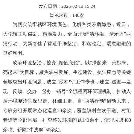
发布日期：2026-02-13 15:24
浏览次数：
148
次
为切实筑牢辖区环境底色、化解各类矛盾隐患，近日，
大伦镇主动谋划、精准发力，全面开展“清环境、清矛盾”两
清行动，为新春佳节营造干净整洁、和谐稳定、暖意融融的
良好氛围。
攻坚环境整治，擦亮“颜值底色”。以“净起来、美起来、
亮起来”为目标，聚焦农村发展、生态建设、执法应急等关键
领域突出环境问题，成立“啄木鸟”工作专班，建立“巡查—发
现—反馈—交办—督办—销号”全流程闭环管理机制，推动人
居环境整治往深里走、往细里走。自“两清行动”启动以来，
专班分组开展常态化巡查20余次，覆盖镇村主次干道、村组
巷道等全部区域，排查整改环境问题140余个，清理垃圾400
余吨、铲除“牛皮癣”50余处。