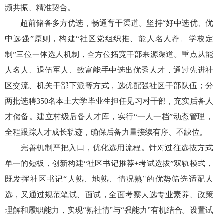
频共振、精准契合。
超前储备多方优选，畅通育干渠道。坚持“好中选优、优
中选强”原则，构建“社区党组织推、能人名人荐、学校定
制”三位一体选人机制，全方位拓宽干部来源渠道。重点从能
人名人、退伍军人、致富能手中选出优秀人才，通过先进社
区交流、机关干部下派等方式，选优配强社区干部队伍；分
两批选聘350名本土大学毕业生担任见习村干部，充实后备人
才储备。建立村级后备人才库，实行“一人一档”动态管理，
全程跟踪人才成长轨迹，确保后备力量接续有序、不缺位。
完善机制严把入口，优化选用流程。针对过往选拔方式
单一的短板，创新构建“社区书记推荐+考试选拔”双轨模式，
既发挥社区书记“人熟、地熟、情况熟”的优势筛选适配人
选，又通过规范笔试、面试，全面考察人选专业素养、政策
理解和履职能力，实现“熟社情”与“强能力”有机结合。设置试