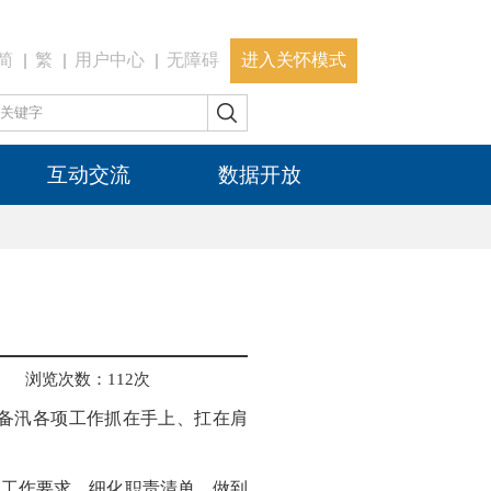
简
繁
用户中心
无障碍
进入关怀模式
互动交流
数据开放
浏览次数：
112
次
备汛各项工作抓在手上、扛在肩
旱工作要求，细化职责清单，做到