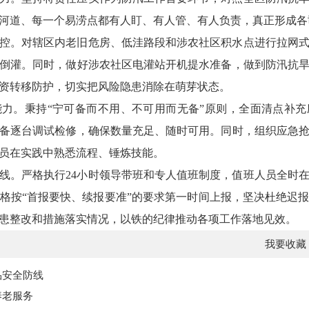
河道、每一个易涝点都有人盯、有人管、有人负责，真正形成各
控。对辖区内老旧危房、低洼路段和涉农社区积水点进行拉网
倒灌。同时，做好涉农社区电灌站开机提水准备，做到防汛抗
资转移防护，切实把风险隐患消除在萌芽状态。
力。秉持“宁可备而不用、不可用而无备”原则，全面清点补
备逐台调试检修，确保数量充足、随时可用。同时，组织应急
员在实践中熟悉流程、锤炼技能。
线。严格执行24小时领导带班和专人值班制度，值班人员全时
格按“首报要快、续报要准”的要求第一时间上报，坚决杜绝迟
患整改和措施落实情况，以铁的纪律推动各项工作落地见效。
我要收藏
品安全防线
养老服务