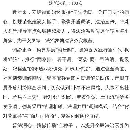
浏览次数：
103
次
近年来，罗塘街道始终秉持“司法为民、公正司法”的初
心，以规范化建设为抓手，聚焦矛盾调解、法治宣传、特殊
人群管理等重点领域持续发力，将法治温度传递至辖区每个
角落，为平安罗塘、法治罗塘建设夯实根基。
调纷止争，构建基层“减压阀”。街道深入践行新时代“枫
桥经验”，推行“网格排、居干调、‘两委’商、司法晒、提级
处、纪检查”的矛盾纠纷调处“六步工作法”。通过健全街道、
社区两级调解网络，配齐配强专职人民调解员队伍，定期开
展矛盾纠纷排查研判，切实做到“小事不出网格、大事不出社
区、矛盾不上交”。针对邻里纠纷、劳资争议、土地流转等多
发矛盾，创新采用“情理相融、法理并用”调解模式，结合“背
对背疏导”与“面对面协商”，精准化解纠纷症结。
普法润心，播撒传播“金种子”。以提升全民法治素养为