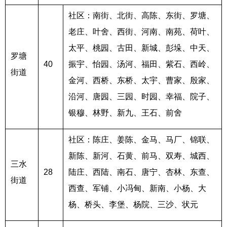
社区：南街、北街、高陈、东街、罗塘、
老庄、叶舍、西街、河南、南苑、荷叶、
太平、桃园、古田、新城、彭垛、中天、
罗塘
40
振宇、怡园、汤河、福田、紫石、西岭、
街道
金河、西桥、东桥、太宇、曹家、殷家、
沿河、唐园、三园、时园、幸福、院子、
银穆、林野、新九、王石、前舍
社区：陈庄、姜陈、金马、马厂、锦联、
新陈、新河、石黄、前马、双寿、城西、
三水
28
陆庄、西陆、南石、唐宁、杏林、东查、
街道
西查、军铺、小冯甸、新南、小杨、大
杨、桥头、李堡、杨院、三沙、状元