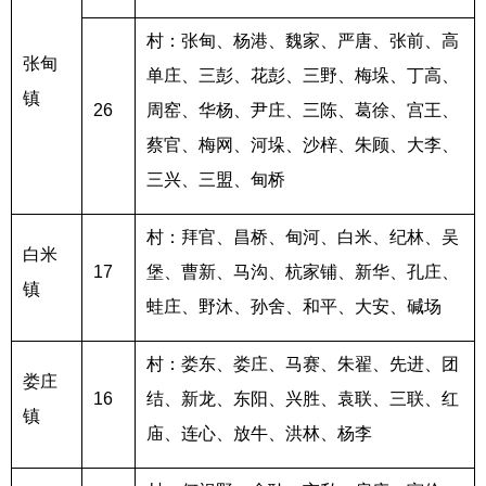
村：张甸、杨港、魏家、严唐、张前、高
张甸
单庄、三彭、花彭、三野、梅垛、丁高、
镇
26
周窑、华杨、尹庄、三陈、葛徐、宫王、
蔡官、梅网、河垛、沙梓、朱顾、大李、
三兴、三盟、甸桥
村：拜官、昌桥、甸河、白米、纪林、吴
白米
17
堡、曹新、马沟、杭家铺、新华、孔庄、
镇
蛙庄、野沐、孙舍、和平、大安、碱场
村：娄东、娄庄、马赛、朱翟、先进、团
娄庄
16
结、新龙、东阳、兴胜、袁联、三联、红
镇
庙、连心、放牛、洪林、杨李