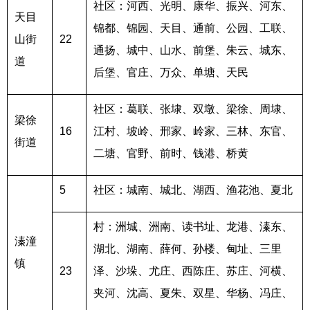
社区：河西、光明、康华、振兴、河东、
天目
锦都、锦园、天目、通前、公园、工联、
山街
22
通扬、城中、山水、前堡、朱云、城东、
道
后堡、官庄、万众、单塘、天民
社区：葛联、张埭、双墩、梁徐、周埭、
梁徐
16
江村、坡岭、邢家、岭家、三林、东官、
街道
二塘、官野、前时、钱港、桥黄
5
社区：城南、城北、湖西、渔花池、夏北
村：洲城、洲南、读书址、龙港、溱东、
溱潼
湖北、湖南、薛何、孙楼、甸址、三里
镇
23
泽、沙垛、尤庄、西陈庄、苏庄、河横、
夹河、沈高、夏朱、双星、华杨、冯庄、