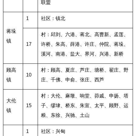
联盟
1
社区：镇北
蒋垛
村：邱刘、六港、蒋北、高曹新、孟莲、
镇
17
许桥、朱高、薛港、许庄、仲院、蒋垛、
溪河、南港、盐大、界河、兴港、新桥
顾高
村：顾高、夏庄、芦庄、塘桥、翟庄、野
10
镇
庄、千佛、申俞、张庄、西芦
村：大伦、麻墩、响堂、茆戚、申扬、塔
大伦
15
子、缪埭、桥东、朱宣、太平、顾野、运
镇
粮、东徐、兴驰、土山
1
社区：兴甸