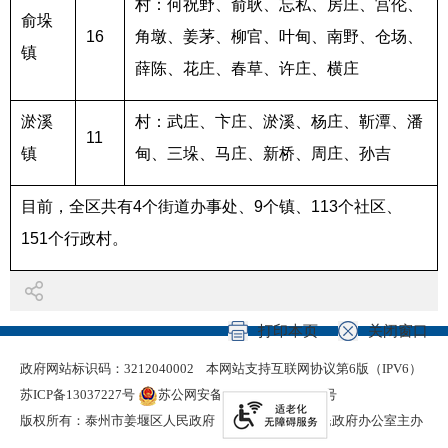
村：何祝野、俞耿、忘私、房庄、宫伦、
俞垛
16
角墩、姜茅、柳官、叶甸、南野、仓场、
镇
薛陈、花庄、春草、许庄、横庄
淤溪
村：武庄、卞庄、淤溪、杨庄、靳潭、潘
11
镇
甸、三垛、马庄、新桥、周庄、孙吉
目前，全区共有
4
个街道办事处、
9
个镇、
113
个社区、
151
个行政村。
打印本页
关闭窗口
政府网站标识码：3212040002
本网站支持互联网协议第6版（IPV6）
苏ICP备13037227号
苏公网安备 32120402000321号
版权所有：泰州市姜堰区人民政府
泰州市姜堰区人民政府办公室主办