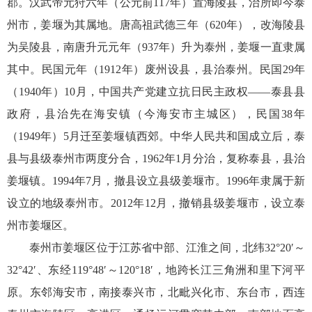
郡。汉武帝元狩六年（公元前117年）置海陵县，治所即今泰
州市，姜堰为其属地。唐高祖武德三年（620年），改海陵县
为吴陵县，南唐升元元年（937年）升为泰州，姜堰一直隶属
其中。民国元年（1912年）废州设县，县治泰州。民国29年
（1940年）10月，中国共产党建立抗日民主政权——泰县县
政府，县治先在海安镇（今海安市主城区），民国38年
（1949年）5月迁至姜堰镇西郊。中华人民共和国成立后，泰
县与县级泰州市两度分合，1962年1月分治，复称泰县，县治
姜堰镇。1994年7月，撤县设立县级姜堰市。1996年隶属于新
设立的地级泰州市。2012年12月，撤销县级姜堰市，设立泰
州市姜堰区。
泰州市姜堰区位于江苏省中部、江淮之间，北纬32°20′～
32°42′、东经119°48′～120°18′，地跨长江三角洲和里下河平
原。东邻海安市，南接泰兴市，北毗兴化市、东台市，西连