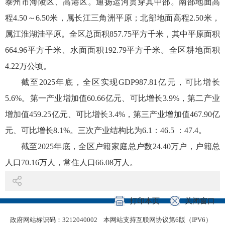
泰州市海陵区、高港区。通扬运河贯穿其中部。南部地面高
程4.50～6.50米，属长江三角洲平原；北部地面高程2.50米，
属江淮湖洼平原。全区总面积857.75平方千米，其中平原面积
664.96平方千米、水面面积192.79平方千米。全区耕地面积
4.22万公顷。
截至2025年底，全区实现GDP987.81亿元，可比增长
5.6%。第一产业增加值60.66亿元、可比增长3.9%，第二产业
增加值459.25亿元、可比增长3.4%，第三产业增加值467.90亿
元、可比增长8.1%。三次产业结构比为6.1：46.5 ：47.4。
截至2025年底，全区户籍家庭总户数24.40万户，户籍总
人口70.16
万
人，常住人口66.08
万
人。
打印本页
关闭窗口
政府网站标识码：3212040002
本网站支持互联网协议第6版（IPV6）