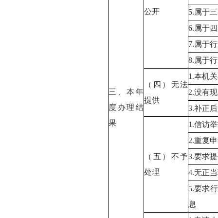
公开
5.属于
6.属于
7.属于
8.属于
1.本机
（四）无法
三、本年
2.没有
提供
度办理结
3.补正
果
1.信访
2.重复
（五）不予
3.要求
处理
4.无正
5.要求
息