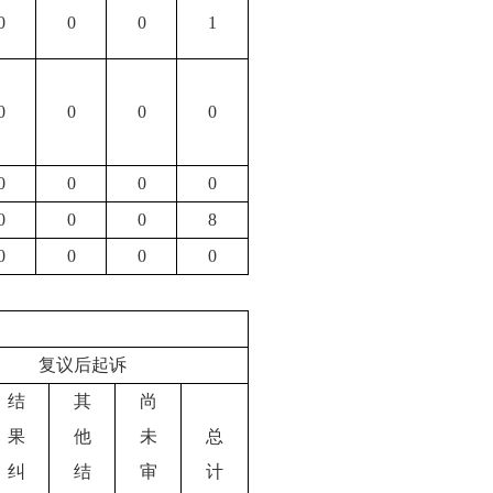
0
0
0
1
0
0
0
0
0
0
0
0
0
0
0
8
0
0
0
0
复议后起诉
结
其
尚
果
他
未
总
纠
结
审
计