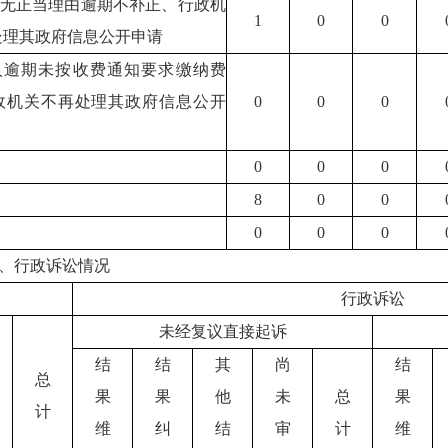
人无正当理由逾期不补正、行政机
1
0
0
处理其政府信息公开申请
请人逾期未按收费通知要求缴纳费
政机关不再处理其政府信息公开
0
0
0
0
0
0
8
0
0
0
0
0
、行政诉讼情况
行政诉讼
未经复议直接起诉
结
结
其
尚
结
总
果
果
他
未
总
果
计
维
纠
结
审
计
维