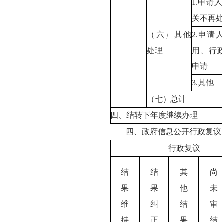
1.申请
关不再
（六）其他
2.申
处理
用、行
申请
3.其他
（七）总计
四、结转下年度继续办理
四、政府信息公开行政复议
行政复议
结
结
其
尚
果
果
他
未
维
纠
结
审
持
正
果
结