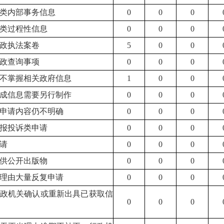
三类内部事务信息
0
0
0
四类过程性信息
0
0
0
行政执法案卷
5
0
0
行政查询事项
0
0
0
关不掌握相关政府信息
1
0
0
现成信息需要另行制作
0
0
0
后申请内容仍不明确
0
0
0
举报投诉类申请
0
0
0
申请
0
0
0
提供公开出版物
0
0
0
当理由大量反复申请
0
0
0
行政机关确认或重新出具已获取信
0
0
0