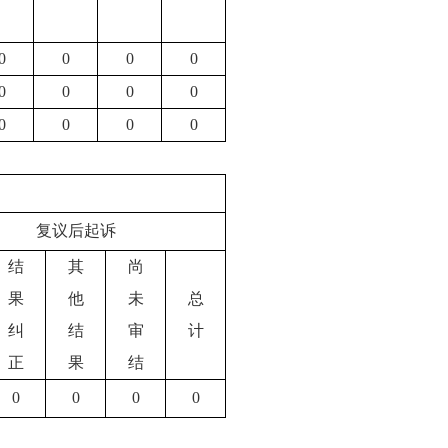
0
0
0
0
0
0
0
0
0
0
0
0
复议后起诉
结
其
尚
果
他
未
总
纠
结
审
计
正
果
结
0
0
0
0