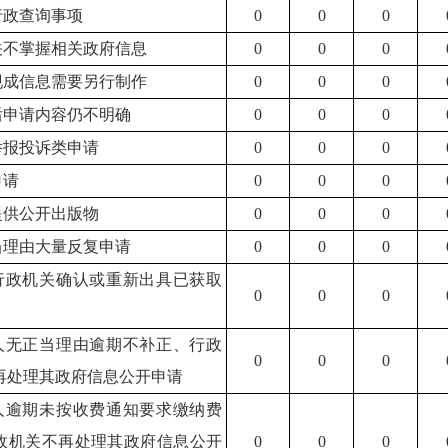
行政查询事项
0
0
0
机关不掌握相关政府信息
0
0
0
有现成信息需要另行制作
0
0
0
正后申请内容仍不明确
0
0
0
举报投诉类申请
0
0
0
申请
0
0
0
提供公开出版物
0
0
0
正当理由大量反复申请
0
0
0
求行政机关确认或重新出具已获取
0
0
0
请人无正当理由逾期不补正、行政
0
0
0
再处理其政府信息公开申请
请人逾期未按收费通知要求缴纳费
政机关不再处理其政府信息公开
0
0
0