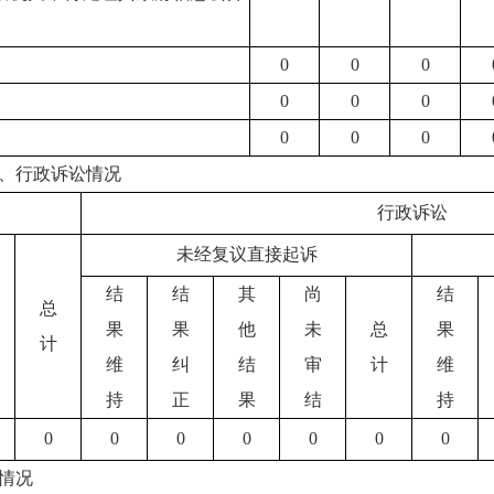
0
0
0
0
0
0
0
0
0
、行政诉讼情况
行政诉讼
未经复议直接起诉
结
结
其
尚
结
总
果
果
他
未
总
果
计
维
纠
结
审
计
维
持
正
果
结
持
0
0
0
0
0
0
0
情况