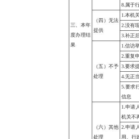
8.属于
1.本
（四）无法
三、本年
2.没
提供
度办理结
3.补
果
1.信访
2.重复
（五）不予
3.要求
处理
4.无
5.要
信息
1.申
机关不
（六）其他
2.申
处理
用、行