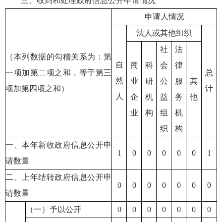
三、收到和处理政府信息公开申请情况
申请人情况
法人或其他组织
社
法
（本列数据的勾稽关系为：第
自
商
科
会
律
一项加第二项之和，等于第三
总
然
业
研
公
服
其
项加第四项之和）
计
人
企
机
益
务
他
业
构
组
机
织
构
一、本年新收政府信息公开申
1
0
0
0
0
0
1
请数量
二、上年结转政府信息公开申
0
0
0
0
0
0
0
请数量
（一）予以公开
0
0
0
0
0
0
0