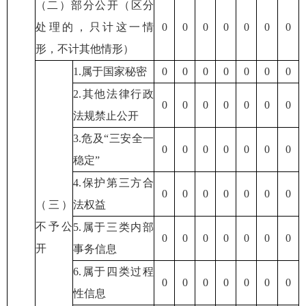
（二）部分公开（区分
处理的，只计这一情
0
0
0
0
0
0
0
形，不计其他情形）
1.属于国家秘密
0
0
0
0
0
0
0
2.其他法律行政
0
0
0
0
0
0
0
法规禁止公开
3.危及“三安全一
0
0
0
0
0
0
0
稳定”
4.保护第三方合
0
0
0
0
0
0
0
（三）
法权益
不予公
5.属于三类内部
0
0
0
0
0
0
0
开
事务信息
6.属于四类过程
0
0
0
0
0
0
0
性信息