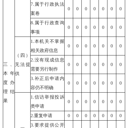
7.属于行政执法
0
0
0
0
0
0
0
案卷
8.属于行政查询
0
0
0
0
0
0
0
事项
1.本机关不掌握
0
0
0
0
0
0
0
相关政府信息
（四）
2.没有现成信息
三、
无法提
0
0
0
0
0
0
0
需要另行制作
本年
供
3.补正后申请内
度办
0
0
0
0
0
0
0
容仍不明确
理结
1.信访举报投诉
果
0
0
0
0
0
0
0
类申请
2.重复申请
0
0
0
0
0
0
0
3.要求提供公开