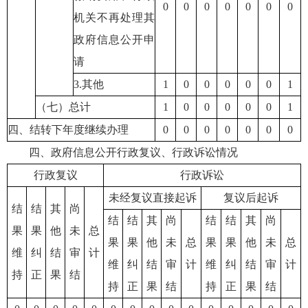
0
0
0
0
0
0
0
机关不再处理其
政府信息公开申
请
3.其他
1
0
0
0
0
0
1
（七）总计
1
0
0
0
0
0
1
四、结转下年度继续办理
0
0
0
0
0
0
0
四、政府信息公开行政复议、行政诉讼情况
行政复议
行政诉讼
未经复议直接起诉
复议后起诉
结
结
其
尚
结
结
其
尚
结
结
其
尚
果
果
他
未
总
果
果
他
未
总
果
果
他
未
总
维
纠
结
审
计
维
纠
结
审
计
维
纠
结
审
计
持
正
果
结
持
正
果
结
持
正
果
结