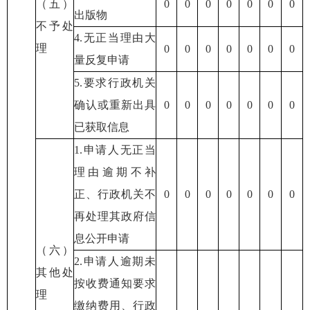
（五）
0
0
0
0
0
0
0
出版物
不予处
4.无正当理由大
理
0
0
0
0
0
0
0
量反复申请
5.要求行政机关
确认或重新出具
0
0
0
0
0
0
0
已获取信息
1.申请人无正当
理由逾期不补
正、行政机关不
0
0
0
0
0
0
0
再处理其政府信
息公开申请
（六）
2.申请人逾期未
其他处
按收费通知要求
理
缴纳费用、行政