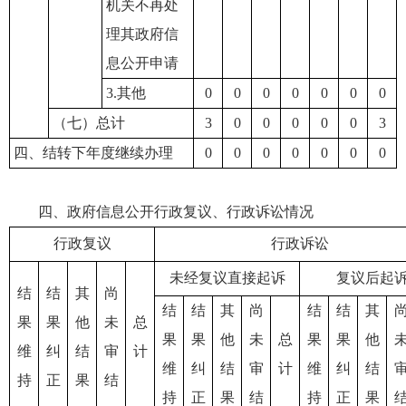
机关不再处
理其政府信
息公开申请
3.其他
0
0
0
0
0
0
0
（七）总计
3
0
0
0
0
0
3
四、结转下年度继续办理
0
0
0
0
0
0
0
四、政府信息公开行政复议、行政诉讼情况
行政复议
行政诉讼
未经复议直接起诉
复议后起
结
结
其
尚
结
结
其
尚
结
结
其
果
果
他
未
总
果
果
他
未
总
果
果
他
维
纠
结
审
计
维
纠
结
审
计
维
纠
结
持
正
果
结
持
正
果
结
持
正
果