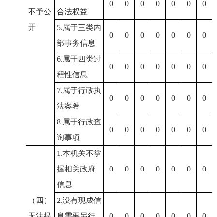
0
0
0
0
0
0
0
不予公
合法权益
开
5.属于三类内
0
0
0
0
0
0
0
部事务信息
6.属于四类过
0
0
0
0
0
0
0
程性信息
7.属于行政执
0
0
0
0
0
0
0
法案卷
8.属于行政查
0
0
0
0
0
0
0
询事项
1.本机关不掌
握相关政府
0
0
0
0
0
0
0
信息
（四）
2.没有现成信
无法提
息需要另行
0
0
0
0
0
0
0