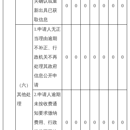
关确认或重
0
0
0
0
0
0
0
新出具已获
取信息
1.申请人无正
当理由逾期
不补正、行
政机关不再
0
0
0
0
0
0
0
处理其政府
信息公开申
请
（六）
其他处
2.申请人逾期
理
未按收费通
知要求缴纳
费用、行政
0
0
0
0
0
0
0