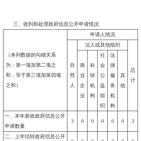
三、收到和处理政府信息公开申请情况
申请人情况
法人或其他组织
（本列数据的勾稽关系
社
法
为：第一项加第二项之
自
商
科
会
律
总
和，等于第三项加第四项
然
业
研
公
服
其
计
之和）
人
企
机
益
务
他
业
构
组
机
织
构
一、本年新收政府信息公开
3
0
0
0
0
0
3
申请数量
二、上年结转政府信息公开