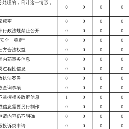
分处理的，只计这一情形，
0
0
0
0
国家秘密
0
0
0
0
法律行政法规禁止公开
0
0
0
0
三安全一稳定”
0
0
0
0
第三方合法权益
0
0
0
0
三类内部事务信息
0
0
0
0
四类过程性信息
0
0
0
0
行政执法案卷
0
0
0
0
行政查询事项
0
0
0
0
关不掌握相关政府信息
1
0
0
0
现成信息需要另行制作
0
0
0
0
后申请内容仍不明确
0
0
0
0
举报投诉类申请
0
0
0
0