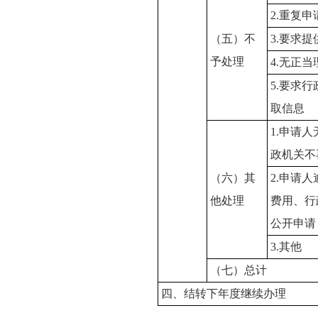
2.重复申
（五）不
3.要求
予处理
4.无正
5.要求
取信息
1.申请
政机关不
（六）其
2.申请
他处理
费用、行
公开申请
3.其他
（七）总计
四、结转下年度继续办理