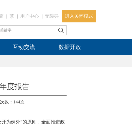
简
繁
用户中心
无障碍
进入关怀模式
互动交流
数据开放
作年度报告
次数：
144
次
公开为例外”的原则，全面推进政