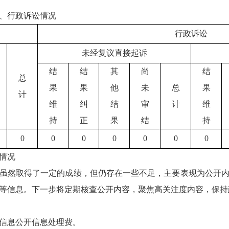
、行政诉讼情况
行政诉讼
未经复议直接起诉
结
结
其
尚
结
总
果
果
他
未
总
果
计
维
纠
结
审
计
维
持
正
果
结
持
0
0
0
0
0
0
0
情况
工作虽然取得了一定的成绩，但仍存在一些不足，主要表现为公开
等信息。下一步将定期核查公开内容，聚焦高关注度内容，保持
府信息公开信息处理费。