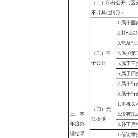
（二）部分公开（区
不计其他情形）
1.属于
2.其他
3.危及“
（三）不
4.保护
予公开
5.属于
6.属于
7.属于
8.属于
1.本机
（四）无
三、本
2.没有
法提供
年度办
3.补正
理结果
1.信访