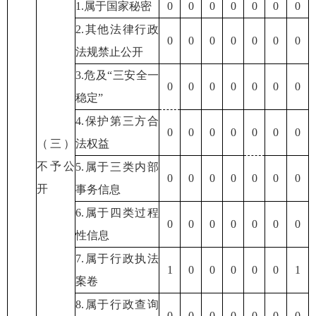
1.属于国家秘密
0
0
0
0
0
0
0
2.其他法律行政
0
0
0
0
0
0
0
法规禁止公开
3.危及“三安全一
0
0
0
0
0
0
0
稳定”
4.保护第三方合
0
0
0
0
0
0
0
（三）
法权益
不予公
5.属于三类内部
0
0
0
0
0
0
0
开
事务信息
6.属于四类过程
0
0
0
0
0
0
0
性信息
7.属于行政执法
1
0
0
0
0
0
1
案卷
8.属于行政查询
0
0
0
0
0
0
0