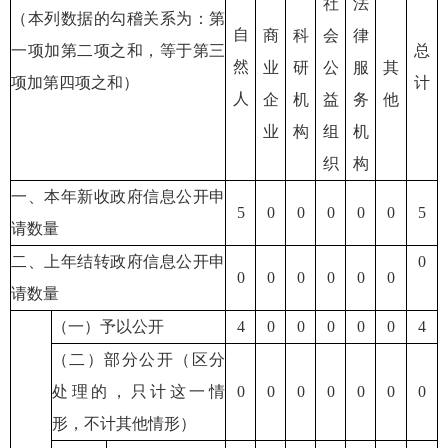
社
法
（本列数据的勾稽关系为：第
自
商
科
会
律
一项加第二项之和，等于第三
总
然
业
研
公
服
其
项加第四项之和）
计
人
企
机
益
务
他
业
构
组
机
织
构
一、本年新收政府信息公开申
5
0
0
0
0
0
5
请数量
二、上年结转政府信息公开申
0
0
0
0
0
0
0
请数量
（一）予以公开
4
0
0
0
0
0
4
（二）部分公开（区分
处理的，只计这一情
0
0
0
0
0
0
0
形，不计其他情形）