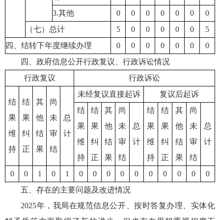
3.其他
0
0
0
0
0
0
0
（七）总计
5
0
0
0
0
0
5
四、结转下年度继续办理
0
0
0
0
0
0
0
四、政府信息公开行政复议、行政诉讼情况
行政复议
行政诉讼
未经复议直接起诉
复议后起诉
结
结
其
尚
结
结
其
尚
结
结
其
尚
果
果
他
未
总
果
果
他
未
总
果
果
他
未
总
维
纠
结
审
计
维
纠
结
审
计
维
纠
结
审
计
持
正
果
结
持
正
果
结
持
正
果
结
0
0
1
0
1
0
0
0
0
0
0
0
0
0
0
五、存在的主要问题及改进情况
2025年，我局在规范信息公开、按时答复办理、实体化