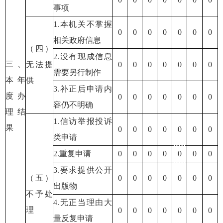
事项
1.本机关不掌握
0
0
0
0
0
0
0
相关政府信息
（四）
2.没有现成信息
三、
无法提
0
0
0
0
0
0
0
需要另行制作
本年
供
3.补正后申请内
度办
0
0
0
0
0
0
0
容仍不明确
理结
1.信访举报投诉
果
0
0
0
0
0
0
0
类申请
2.重复申请
0
0
0
0
0
0
0
3.要求提供公开
（五）
0
0
0
0
0
0
0
出版物
不予处
4.无正当理由大
理
0
0
0
0
0
0
0
量反复申请