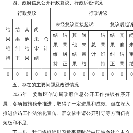
四、政府信息公开行政复议、行政诉讼情况
行政复议
行政诉讼
未经复议直接起诉
复议后起
结
结
其
尚
结
结
其
尚
结
结
其
果
果
他
未
总
果
果
他
未
总
果
果
他
维
纠
结
审
计
维
纠
结
审
计
维
纠
结
持
正
果
结
持
正
果
结
持
正
果
0
0
0
0
0
0
0
0
0
0
0
0
0
0
五、存在的主要问题及改进情况
2025年，姜堰区信访局政府信息公开工作持续有序开
展，各项措施稳步推进，取得了一定进展和成效。但在深入
推进信访工作法治化宣传、群众依申请公开引导等方面仍有
短板和不足。
下一步，我们将继续以习近平新时代中国特色社会主义