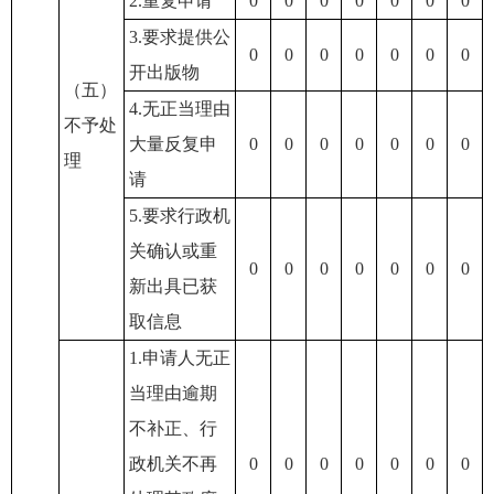
2.重复申请
0
0
0
0
0
0
0
3.要求提供公
0
0
0
0
0
0
0
开出版物
（五）
4.无正当理由
不予处
大量反复申
0
0
0
0
0
0
0
理
请
5.要求行政机
关确认或重
0
0
0
0
0
0
0
新出具已获
取信息
1.申请人无正
当理由逾期
不补正、行
政机关不再
0
0
0
0
0
0
0