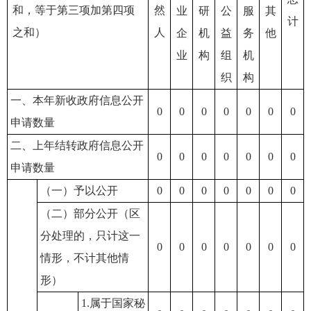
和，等于第三项加第四项
然
业
研
公
服
其
计
之和）
人
企
机
益
务
他
业
构
组
机
织
构
一、本年新收政府信息公开
0
0
0
0
0
0
0
申请数量
二、上年结转政府信息公开
0
0
0
0
0
0
0
申请数量
（一）予以公开
0
0
0
0
0
0
0
（二）部分公开（区
分处理的，只计这一
0
0
0
0
0
0
0
情形，不计其他情
形）
1.属于国家秘