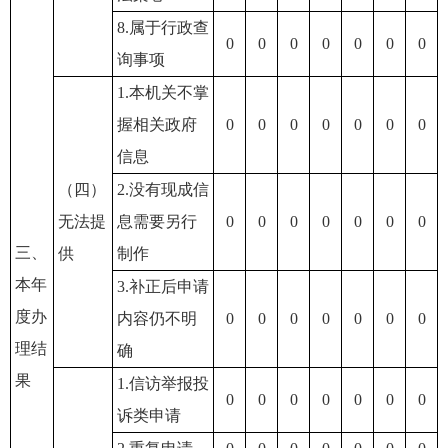
8.属于行政查
0
0
0
0
0
0
0
询事项
1.本机关不掌
握相关政府
0
0
0
0
0
0
0
信息
（四）
2.没有现成信
无法提
息需要另行
0
0
0
0
0
0
0
三、
供
制作
本年
3.补正后申请
度办
内容仍不明
0
0
0
0
0
0
0
理结
确
果
1.信访举报投
0
0
0
0
0
0
0
诉类申请