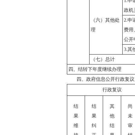
1.
政机
（六）其他处
2.
理
费用
公开
3.其
（七）总计
四、结转下年度继续办理
四、政府信息公开行政复议
行政复议
结
结
其
尚
果
果
他
未
维
纠
结
审