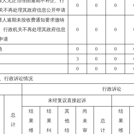
申请人无正当理由逾期不补正、行
0
0
0
关不再处理其政府信息公开申请
申请人逾期未按收费通知要求缴纳
、行政机关不再处理其政府信息
0
0
0
申请
他
0
0
0
3
0
0
0
0
0
、行政诉讼情况
行政诉讼
未经复议直接起诉
结
结
其
尚
结
总
果
果
他
未
总
果
计
维
纠
结
审
计
维