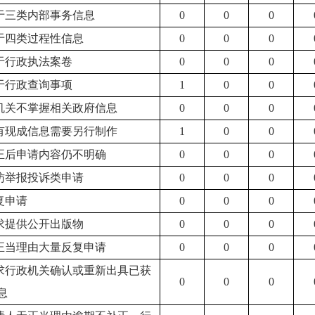
属于三类内部事务信息
0
0
0
属于四类过程性信息
0
0
0
属于行政执法案卷
0
0
0
属于行政查询事项
1
0
0
本机关不掌握相关政府信息
0
0
0
没有现成信息需要另行制作
1
0
0
补正后申请内容仍不明确
0
0
0
信访举报投诉类申请
0
0
0
重复申请
0
0
0
要求提供公开出版物
0
0
0
无正当理由大量反复申请
0
0
0
要求行政机关确认或重新出具已获
0
0
0
息