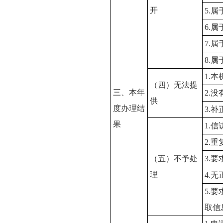
开
5.
6.
7.
8.
1.
（四）无法提
三、本年
2.
供
度办理结
3.
果
1.
2.
（五）不予处
3.
理
4.
5.
取信