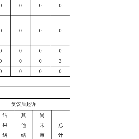
0
0
0
0
0
0
0
0
0
0
0
0
0
0
0
3
0
0
0
0
复议后起诉
结
其
尚
果
他
未
总
纠
结
审
计