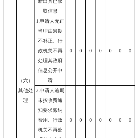
新出具已获
取信息
1.申请人无正
当理由逾期
不补正、行
政机关不再
0
0
0
0
0
0
0
处理其政府
信息公开申
请
（六）
其他处
2.申请人逾期
理
未按收费通
知要求缴纳
费用、行政
0
0
0
0
0
0
0
机关不再处