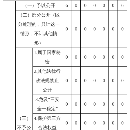
（一）予以公开
6
0
0
0
0
0
6
（二）部分公开（区
分处理的，只计这一
0
0
0
0
0
0
0
情形，不计其他情
形）
1.属于国家秘
0
0
0
0
0
0
0
密
2.其他法律行
政法规禁止
0
0
0
0
0
0
0
公开
3.危及“三安
0
0
0
0
0
0
0
全一稳定”
（三）
4.保护第三方
0
0
0
0
0
0
0
不予公
合法权益