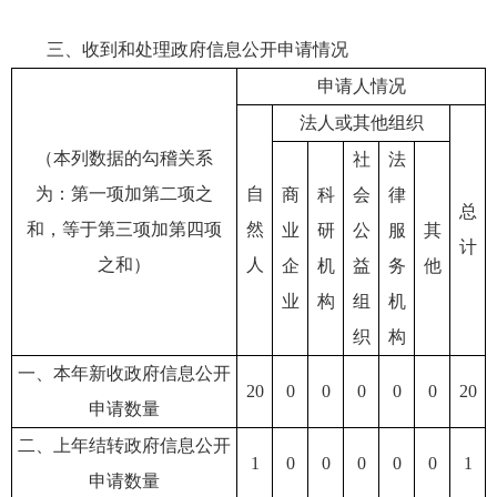
三、收到和处理政府信息公开申请情况
申请人情况
法人或其他组织
（本列数据的勾稽关系
社
法
为：第一项加第二项之
自
商
科
会
律
总
和，等于第三项加第四项
然
业
研
公
服
其
计
之和）
人
企
机
益
务
他
业
构
组
机
织
构
一、本年新收政府信息公开
20
0
0
0
0
0
20
申请数量
二、上年结转政府信息公开
1
0
0
0
0
0
1
申请数量