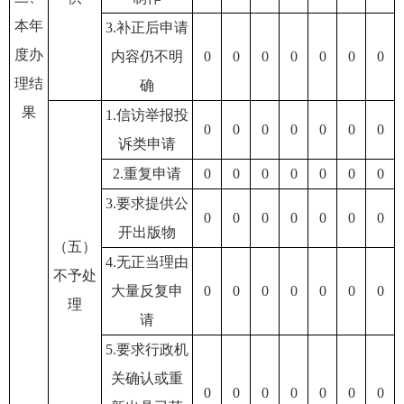
本年
3.补正后申请
度办
内容仍不明
0
0
0
0
0
0
0
理结
确
果
1.信访举报投
0
0
0
0
0
0
0
诉类申请
2.重复申请
0
0
0
0
0
0
0
3.要求提供公
0
0
0
0
0
0
0
开出版物
（五）
4.无正当理由
不予处
大量反复申
0
0
0
0
0
0
0
理
请
5.要求行政机
关确认或重
0
0
0
0
0
0
0