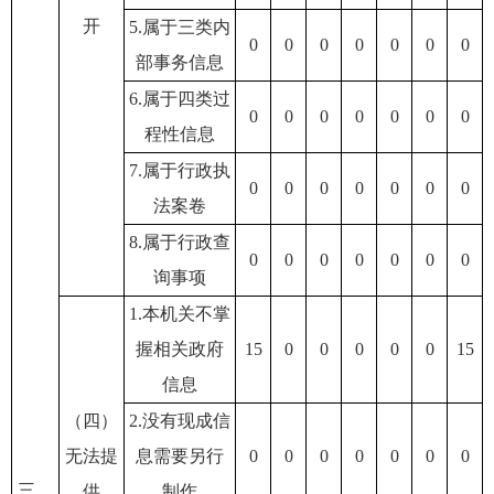
开
5.属于三类内
0
0
0
0
0
0
0
部事务信息
6.属于四类过
0
0
0
0
0
0
0
程性信息
7.属于行政执
0
0
0
0
0
0
0
法案卷
8.属于行政查
0
0
0
0
0
0
0
询事项
1.本机关不掌
握相关政府
15
0
0
0
0
0
15
信息
（四）
2.没有现成信
无法提
息需要另行
0
0
0
0
0
0
0
三、
供
制作