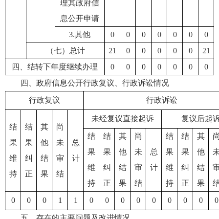
理其政府信
息公开申请
3.其他
0
0
0
0
0
0
0
（七）总计
21
0
0
0
0
0
21
四、结转下年度继续办理
0
0
0
0
0
0
0
四、政府信息公开行政复议、行政诉讼情况
行政复议
行政诉讼
未经复议直接起诉
复议后起
结
结
其
尚
结
结
其
尚
结
结
其
果
果
他
未
总
果
果
他
未
总
果
果
他
维
纠
结
审
计
维
纠
结
审
计
维
纠
结
持
正
果
结
持
正
果
结
持
正
果
0
0
0
1
1
0
0
0
0
0
0
0
0
0
五、存在的主要问题及改进情况