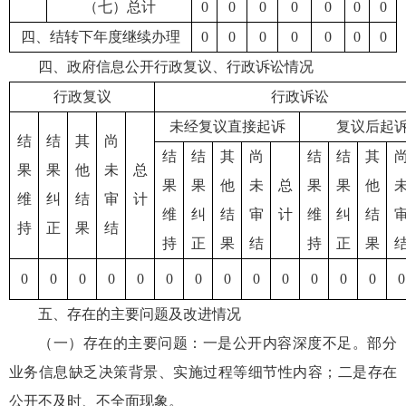
（七）总计
0
0
0
0
0
0
0
四、结转下年度继续办理
0
0
0
0
0
0
0
四、政府信息公开行政复议、行政诉讼情况
行政复议
行政诉讼
未经复议直接起诉
复议后起
结
结
其
尚
结
结
其
尚
结
结
其
果
果
他
未
总
果
果
他
未
总
果
果
他
维
纠
结
审
计
维
纠
结
审
计
维
纠
结
持
正
果
结
持
正
果
结
持
正
果
0
0
0
0
0
0
0
0
0
0
0
0
0
0
五、存在的主要问题及改进情况
（一）存在的主要问题：一是公开内容深度不足。部分
业务信息缺乏决策背景、实施过程等细节性内容；二是存在
公开不及时、不全面现象。