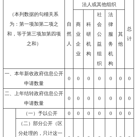
法人或其他组织
（本列数据的勾稽关系
社
法
为：第一项加第二项之
自
商
科
会
律
总
和，等于第三项加第四项
然
业
研
公
服
其
计
之和）
人
企
机
益
务
他
业
构
组
机
织
构
一、本年新收政府信息公开
0
0
0
0
0
0
0
申请数量
二、上年结转政府信息公开
0
0
0
0
0
0
0
申请数量
（一）予以公开
0
0
0
0
0
0
0
（二）部分公开（区
分处理的，只计这一