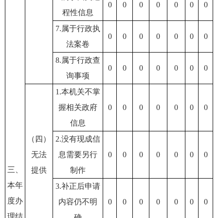
0
0
0
0
0
0
0
程性信息
7.属于行政执
0
0
0
0
0
0
0
法案卷
8.属于行政查
0
0
0
0
0
0
0
询事项
1.本机关不掌
握相关政府
0
0
0
0
0
0
0
信息
（四）
2.没有现成信
无法
息需要另行
0
0
0
0
0
0
0
三、
提供
制作
本年
3.补正后申请
度办
内容仍不明
0
0
0
0
0
0
0
理结
确