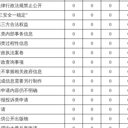
他法律行政法规禁止公开
0
0
0
“三安全一稳定”
0
0
0
第三方合法权益
0
0
0
于三类内部事务信息
0
0
0
四类过程性信息
0
0
0
行政执法案卷
0
0
0
行政查询事项
0
0
0
机关不掌握相关政府信息
0
0
0
有现成信息需要另行制作
0
0
0
正后申请内容仍不明确
0
0
0
举报投诉类申请
0
0
0
申请
0
0
0
提供公开出版物
0
0
0