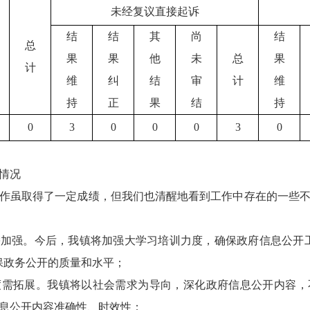
未经复议直接起诉
结
结
其
尚
结
总
果
果
他
未
总
果
计
维
纠
结
审
计
维
持
正
果
结
持
0
3
0
0
0
3
0
情况
作虽取得了一定成绩，但我们也清醒地看到工作中存在的一些
加强。今后，我镇将加强大学习培训力度，确保政府信息公开
保政务公开的质量和水平；
度需拓展。我镇将以社会需求为导向，深化政府信息公开内容，
息公开内容准确性、时效性；