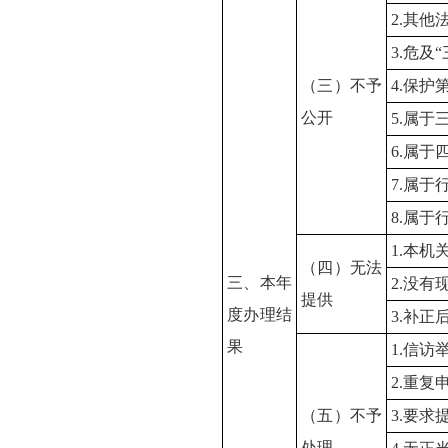
2.其
3.危及
（三）不予
4.保护
公开
5.属
6.属于
7.属于
8.属于
1.本
（四）无法
三、本年
2.没
提供
度办理结
3.补
果
1.信访
2.重复
（五）不予
3.要求
处理