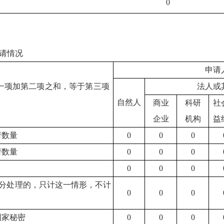
0
请情况
申请
一项加第二项之和，等于第三项
法人或
自然人
商业
科研
社
企业
机构
益
请数量
0
0
0
请数量
0
0
0
0
0
0
分处理的，只计这一情形，不计
0
0
0
国家秘密
0
0
0