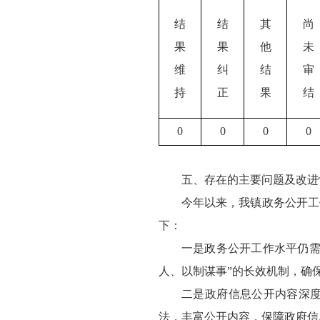
结
结
其
尚
果
果
他
未
维
纠
结
审
持
正
果
结
0
0
0
0
五、存在的主要问题及改进
今年以来，我镇政务公开工
下：
一是政务公开工作水平仍需
人、以制谋事”的长效机制，确
二是政府信息公开内容深
法，丰富公开内容，保障政府信