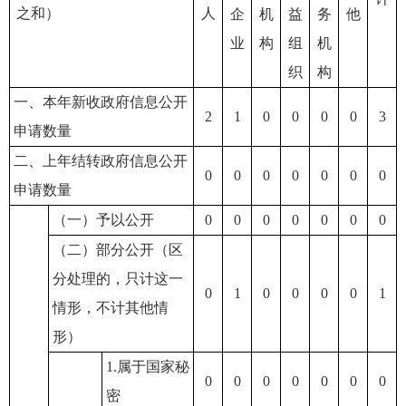
之和）
人
企
机
益
务
他
业
构
组
机
织
构
一、本年新收政府信息公开
2
1
0
0
0
0
3
申请数量
二、上年结转政府信息公开
0
0
0
0
0
0
0
申请数量
（一）予以公开
0
0
0
0
0
0
0
（二）部分公开（区
分处理的，只计这一
0
1
0
0
0
0
1
情形，不计其他情
形）
1.属于国家秘
0
0
0
0
0
0
0
密