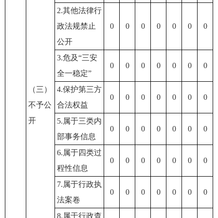
2.其他法律行
政法规禁止
0
0
0
0
0
0
0
公开
3.危及“三安
0
0
0
0
0
0
0
全一稳定”
（三）
4.保护第三方
0
0
0
0
0
0
0
不予公
合法权益
开
5.属于三类内
0
0
0
0
0
0
0
部事务信息
6.属于四类过
0
0
0
0
0
0
0
程性信息
7.属于行政执
0
0
0
0
0
0
0
法案卷
8.属于行政查