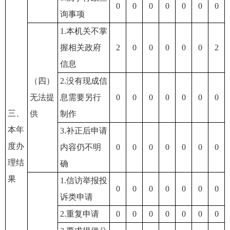
0
0
0
0
0
0
0
询事项
1.本机关不掌
握相关政府
2
0
0
0
0
0
2
信息
（四）
2.没有现成信
无法提
息需要另行
0
0
0
0
0
0
0
三、
供
制作
本年
3.补正后申请
度办
内容仍不明
0
0
0
0
0
0
0
理结
确
果
1.信访举报投
0
0
0
0
0
0
0
诉类申请
2.重复申请
0
0
0
0
0
0
0