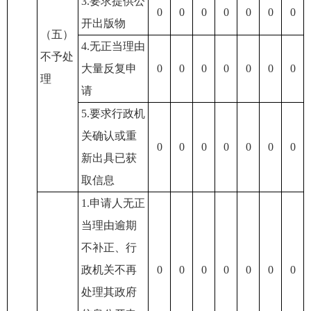
3.要求提供公
0
0
0
0
0
0
0
开出版物
（五）
4.无正当理由
不予处
大量反复申
0
0
0
0
0
0
0
理
请
5.要求行政机
关确认或重
0
0
0
0
0
0
0
新出具已获
取信息
1.申请人无正
当理由逾期
不补正、行
政机关不再
0
0
0
0
0
0
0
处理其政府