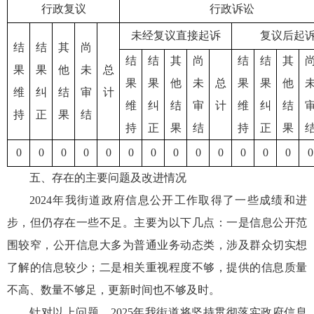
行政复议
行政诉讼
未经复议直接起诉
复议后起
结
结
其
尚
结
结
其
尚
结
结
其
果
果
他
未
总
果
果
他
未
总
果
果
他
维
纠
结
审
计
维
纠
结
审
计
维
纠
结
持
正
果
结
持
正
果
结
持
正
果
0
0
0
0
0
0
0
0
0
0
0
0
0
0
五、存在的主要问题及改进情况
2024年我街道政府信息公开工作取得了一些成绩和进
步，但仍存在一些不足。主要为以下几点：一是信息公开范
围较窄，公开信息大多为普通业务动态类，涉及群众切实想
了解的信息较少；二是相关重视程度不够，提供的信息质量
不高、数量不够足，更新时间也不够及时。
针对以上问题，2025年我街道将坚持贯彻落实政府信息